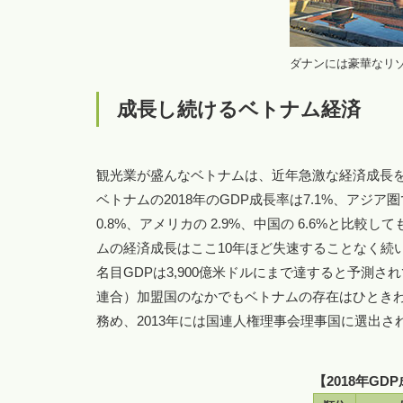
ダナンには豪華なリ
成長し続けるベトナム経済
観光業が盛んなベトナムは、近年急激な経済成長
ベトナムの2018年のGDP成長率は7.1%、ア
0.8%、アメリカの 2.9%、中国の 6.6%と
ムの経済成長はここ10年ほど失速することなく続い
名目GDPは3,900億米ドルにまで達すると予測
連合）加盟国のなかでもベトナムの存在はひときわ目
務め、2013年には国連人権理事会理事国に選出さ
【2018年G