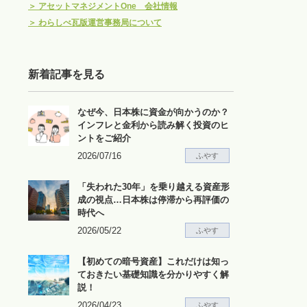
＞
アセットマネジメントOne 会社情報
＞
わらしべ瓦版運営事務局について
新着記事を見る
なぜ今、日本株に資金が向かうのか？
インフレと金利から読み解く投資のヒ
ントをご紹介
2026/07/16
ふやす
「失われた30年」を乗り越える資産形
成の視点…日本株は停滞から再評価の
時代へ
2026/05/22
ふやす
【初めての暗号資産】これだけは知っ
ておきたい基礎知識を分かりやすく解
説！
2026/04/23
ふやす