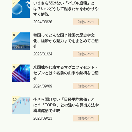
いまさら聞けない「バブル崩壊」と
は？いつどうして起きたかをわかりや
すく解説
2024/03/26
知恵のハコ
韓国ってどんな国？韓国の歴史や文
化、経済から魅力までをまとめてご紹
介
2025/01/24
知恵のハコ
米国株を代表するマグニフィセント・
セブンとは？名前の由来や銘柄をご紹
介
2024/09/09
知恵のハコ
今さら聞けない「日経平均株価」と
は？「TOPIX」との違いを算出方法や
構成銘柄で比較
2023/09/13
知恵のハコ