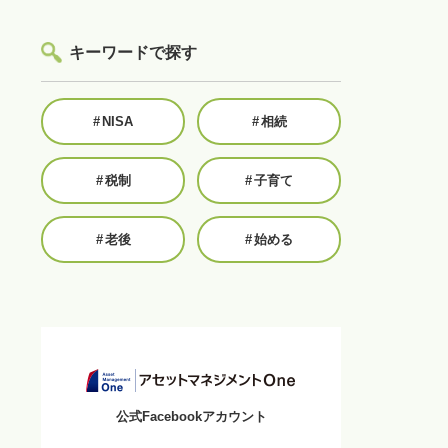
キーワードで探す
#
NISA
#
相続
#
税制
#
子育て
#
老後
#
始める
公式Facebookアカウント