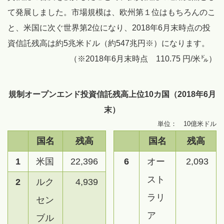
て発展しました。市場規模は、欧州第１位はもちろんのこ
と、米国に次ぐ世界第2位になり、2018年6月末時点の投
資信託残高は約5兆米ドル（約547兆円※）になります。
（※2018年6月末時点 110.75 円/米㌦）
規制オープンエンド投資信託残高上位10カ国（2018年6月
末）
単位： 10億米ドル
国名
残高
国名
残高
1
米国
22,396
6
オー
2,093
スト
2
ルク
4,939
ラリ
セン
ア
ブル