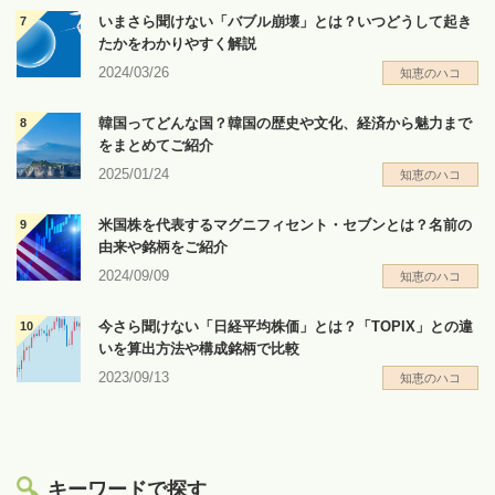
いまさら聞けない「バブル崩壊」とは？いつどうして起き
たかをわかりやすく解説
2024/03/26
知恵のハコ
韓国ってどんな国？韓国の歴史や文化、経済から魅力まで
をまとめてご紹介
2025/01/24
知恵のハコ
米国株を代表するマグニフィセント・セブンとは？名前の
由来や銘柄をご紹介
2024/09/09
知恵のハコ
今さら聞けない「日経平均株価」とは？「TOPIX」との違
いを算出方法や構成銘柄で比較
2023/09/13
知恵のハコ
キーワードで探す