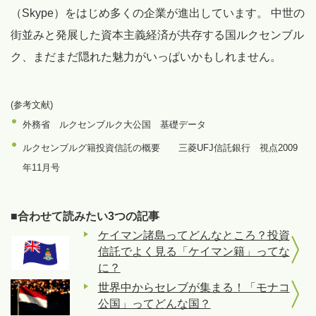
（Skype）をはじめ多くの企業が進出しています。 中世の
街並みと発展した資本主義経済が共存する国ルクセンブル
ク、まだまだ隠れた魅力がいっぱいかもしれません。
(参考文献)
外務省 ルクセンブルク大公国 基礎データ
ルクセンブルグ籍投資信託の概要 三菱UFJ信託銀行 視点2009
年11月号
■合わせて読みたい3つの記事
ケイマン諸島ってどんなところ？投資
信託でよく見る「ケイマン籍」ってな
に？
世界中からセレブが集まる！「モナコ
公国」ってどんな国？