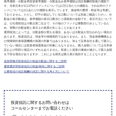
基準価額・分配金再投資基準価額・分配金込み基準価額は信託報酬控除後の価額で
す。当初元本が1口1円のファンドについては1万口当たりの価額を、それ以外のファ
ンドについては1口あたりの価額を表示しています。換金時の費用・税金等は考慮し
ておりません。ただし、ETFの表記している口数については別途ご確認ください。分
配金の表示数値は、基準価額の表示口数当たり課税前の金額です。表示方法について
は、公社債投信は小数点第二位まで、その他のファンドは整数部のみとしているた
め、実際の分配金額と表示上の差異が生じることがあります。
運用状況によっては、分配金額が変わる場合、あるいは分配金が支払われない場合が
あります。投資信託は、預金等や保険契約ではありません。また、預金保険機構およ
び保険契約者保護機構の保護の対象ではありません。加えて証券会社を通して購入し
ていない場合には投資者保護基金の対象にもなりません。購入金額については元本保
証および利回り保証のいずれもありません。投資した資産の価値が減少して購入金額
を下回る場合がありますが、これによる損失は購入者が負担することとなります。
追加型株式投資信託の収益分配金に関するご説明
通貨選択型投資信託の収益/損失に関するご説明
公募投信の信託報酬の決定に関する考え方について
投資信託に関するお問い合わせは
コールセンターまでお電話ください