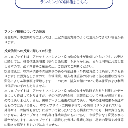
ランキングの詳細はこちら
ファンド概要についての注意
資金動向、市況動向等によっては、上記の運用方針のような運用ができない場合があ
ります。
投資信託への投資に際しての注意
本ウェブサイトは、アセットマネジメントOne株式会社が作成したものです。お申込
に際しては、投資信託説明書（交付目論見書）をあらかじめ、または同時にお渡し致
しますので、必ず内容をご確認の上、ご自身でご判断ください。
投資信託は、株式や債券等の値動きのある有価証券（外貨建資産には為替リスクもあ
ります）に投資をしますので、市場環境、組入有価証券の発行者に係る信用状況等の
変化により基準価額は変動します。このため、購入金額について元本保証および利回
り保証のいずれもありません。
本ウェブサイトは、アセットマネジメントOne株式会社が信頼できると判断したデー
タにより作成しておりますが、その内容の完全性、正確性について同社が保証するも
のではありません。また、掲載データは過去の実績であり、将来の運用成果を保証す
るものではありません。 本ウェブサイトに掲載されている情報（リンクされている
外部サイトの情報も含む）に基づいて被ったいかなる損害についても一切の責任を負
いません。本ウェブサイトの内容は作成時点のものであり、今後予告なく変更される
場合があります。本ウェブサイトに記載した当社の見通し等は、将来の景気や株価等
の動きを保証するものではありません。