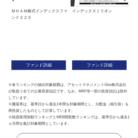
経２
ＭＨＡＭ株式インデックスファ
インデックスミリオン
イ
ンド２２５
ァ
ファンド詳細
ファンド詳細
※各ランキングの抽出対象範囲は、アセットマネジメントOne株式会社
が取扱う全ての公募投資信託です。なお、MRF等一部の投資信託は除外
しています。
※騰落率は、基準日から過去1年間を対象期間とし、分配金（税引前）を
再投資したものとして計算しています。
※純資産増加額ランキングとWEB閲覧数ランキングは、基準日から過去1
ヵ月間を集計対象期間としています。