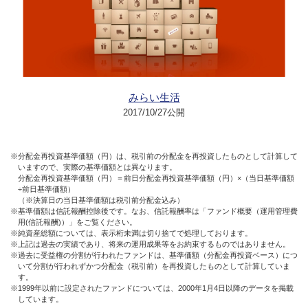
みらい生活
2017/10/27公開
※分配金再投資基準価額（円）は、税引前の分配金を再投資したものとして計算して
いますので、実際の基準価額とは異なります。
分配金再投資基準価額（円）＝前日分配金再投資基準価額（円）×（当日基準価額
÷前日基準価額）
（※決算日の当日基準価額は税引前分配金込み）
※基準価額は信託報酬控除後です。なお、信託報酬率は「ファンド概要（運用管理費
用(信託報酬)）」をご覧ください。
※純資産総額については、表示桁未満は切り捨てで処理しております。
※上記は過去の実績であり、将来の運用成果等をお約束するものではありません。
※過去に受益権の分割が行われたファンドは、基準価額（分配金再投資ベース）につ
いて分割が行われずかつ分配金（税引前）を再投資したものとして計算していま
す。
※1999年以前に設定されたファンドについては、2000年1月4日以降のデータを掲載
しています。