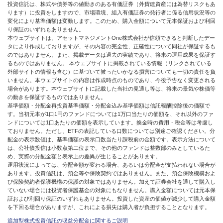
投資信託は、株式や債券等の値動きのある有価証券（外貨建資産には為替リスクもあ
ります）に投資をしますので、市場環境、組入有価証券の発行者に係る信用状況等の
変化により基準価額は変動します。このため、購入金額について元本保証および利回
り保証のいずれもありません。
本ウェブサイトは、アセットマネジメントOne株式会社が信頼できると判断したデー
タにより作成しておりますが、その内容の完全性、正確性について同社が保証するも
のではありません。また、掲載データは過去の実績であり、将来の運用成果を保証す
るものではありません。 本ウェブサイトに掲載されている情報（リンクされている
外部サイトの情報も含む）に基づいて被ったいかなる損害についても一切の責任を負
いません。本ウェブサイトの内容は作成時点のものであり、今後予告なく変更される
場合があります。本ウェブサイトに記載した当社の見通し等は、将来の景気や株価等
の動きを保証するものではありません。
基準価額・分配金再投資基準価額・分配金込み基準価額は信託報酬控除後の価額で
す。当初元本が1口1円のファンドについては1万口当たりの価額を、それ以外のファ
ンドについては1口あたりの価額を表示しています。換金時の費用・税金等は考慮し
ておりません。ただし、ETFの表記している口数については別途ご確認ください。分
配金の表示数値は、基準価額の表示口数当たり課税前の金額です。表示方法について
は、公社債投信は小数点第二位まで、その他のファンドは整数部のみとしているた
め、実際の分配金額と表示上の差異が生じることがあります。
運用状況によっては、分配金額が変わる場合、あるいは分配金が支払われない場合が
あります。投資信託は、預金等や保険契約ではありません。また、預金保険機構およ
び保険契約者保護機構の保護の対象ではありません。加えて証券会社を通して購入し
ていない場合には投資者保護基金の対象にもなりません。購入金額については元本保
証および利回り保証のいずれもありません。投資した資産の価値が減少して購入金額
を下回る場合がありますが、これによる損失は購入者が負担することとなります。
追加型株式投資信託の収益分配金に関するご説明