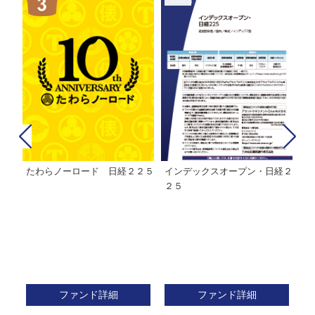
たわらノーロード 日経２２５
インデックスオープン・日経２
Ｍ
株式フ
２５
ン
ファンド詳細
ファンド詳細