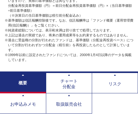
いますので、実際の基準価額とは異なります。
分配金再投資基準価額（円）＝前日分配金再投資基準価額（円）×（当日基準価額
÷前日基準価額）
（※決算日の当日基準価額は税引前分配金込み）
※基準価額は信託報酬控除後です。なお、信託報酬率は「ファンド概要（運用管理費
用(信託報酬)）」をご覧ください。
※純資産総額については、表示桁未満は切り捨てで処理しております。
※上記は過去の実績であり、将来の運用成果等をお約束するものではありません。
※過去に受益権の分割が行われたファンドは、基準価額（分配金再投資ベース）につ
いて分割が行われずかつ分配金（税引前）を再投資したものとして計算していま
す。
※1999年以前に設定されたファンドについては、2000年1月4日以降のデータを掲載
しています。
チャート
概要
リスク
分配金
お申込みメモ
取扱販売会社