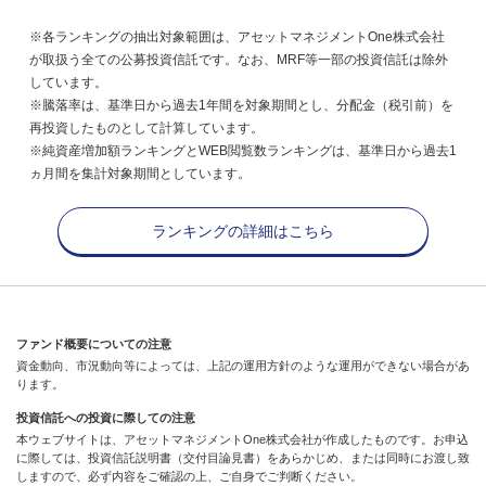
※各ランキングの抽出対象範囲は、アセットマネジメントOne株式会社
が取扱う全ての公募投資信託です。なお、MRF等一部の投資信託は除外
しています。
※騰落率は、基準日から過去1年間を対象期間とし、分配金（税引前）を
再投資したものとして計算しています。
※純資産増加額ランキングとWEB閲覧数ランキングは、基準日から過去1
ヵ月間を集計対象期間としています。
ランキングの詳細はこちら
ファンド概要についての注意
資金動向、市況動向等によっては、上記の運用方針のような運用ができない場合があ
ります。
投資信託への投資に際しての注意
本ウェブサイトは、アセットマネジメントOne株式会社が作成したものです。お申込
に際しては、投資信託説明書（交付目論見書）をあらかじめ、または同時にお渡し致
しますので、必ず内容をご確認の上、ご自身でご判断ください。