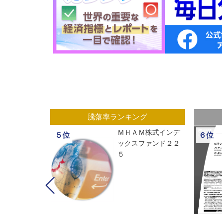
グ
騰落率ランキング
ックスオープ
ＭＨＡＭ株式インデ
５位
６位
経２２５
ックスファンド２２
５