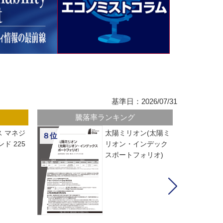
基準日：2026/07/31
騰落率ランキング
 マネジ
太陽ミリオン(太陽ミ
８位
ド 225
リオン・インデック
スポートフォリオ)