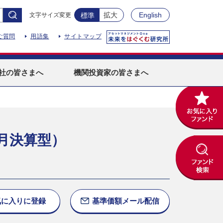
拡大
English
文字サイズ変更
標準
ご質問
用語集
サイトマップ
社
の皆さまへ
機関投資家
の皆さまへ
月決算型）
気に入りに
登録
基準価額
メール配信