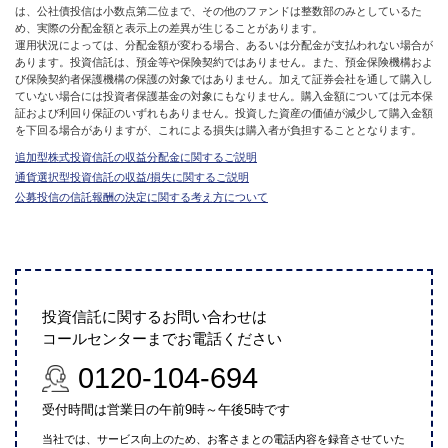
は、公社債投信は小数点第二位まで、その他のファンドは整数部のみとしているた
め、実際の分配金額と表示上の差異が生じることがあります。
運用状況によっては、分配金額が変わる場合、あるいは分配金が支払われない場合が
あります。投資信託は、預金等や保険契約ではありません。また、預金保険機構およ
び保険契約者保護機構の保護の対象ではありません。加えて証券会社を通して購入し
ていない場合には投資者保護基金の対象にもなりません。購入金額については元本保
証および利回り保証のいずれもありません。投資した資産の価値が減少して購入金額
を下回る場合がありますが、これによる損失は購入者が負担することとなります。
追加型株式投資信託の収益分配金に関するご説明
通貨選択型投資信託の収益/損失に関するご説明
公募投信の信託報酬の決定に関する考え方について
投資信託に関するお問い合わせは
コールセンターまでお電話ください
0120-104-694
受付時間は営業日の午前9時～午後5時です
当社では、サービス向上のため、お客さまとの電話内容を録音させていた