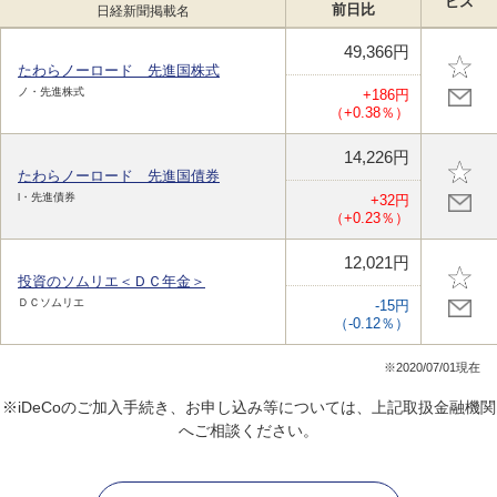
ビス
前日比
日経新聞掲載名
49,366円
たわらノーロード 先進国株式
ノ・先進株式
+186円
（+0.38％）
14,226円
たわらノーロード 先進国債券
l・先進債券
+32円
（+0.23％）
12,021円
投資のソムリエ＜ＤＣ年金＞
ＤＣソムリエ
-15円
（-0.12％）
※2020/07/01現在
※iDeCoのご加入手続き、お申し込み等については、上記取扱金融機関
へご相談ください。