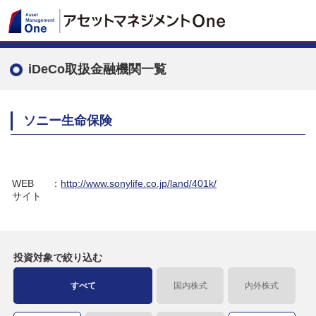
iDeCo取扱金融機関一覧
ソニー生命保険
WEB
：
http://www.sonylife.co.jp/land/401k/
サイト
投資対象で
絞り込む
すべて
国内株式
内外株式