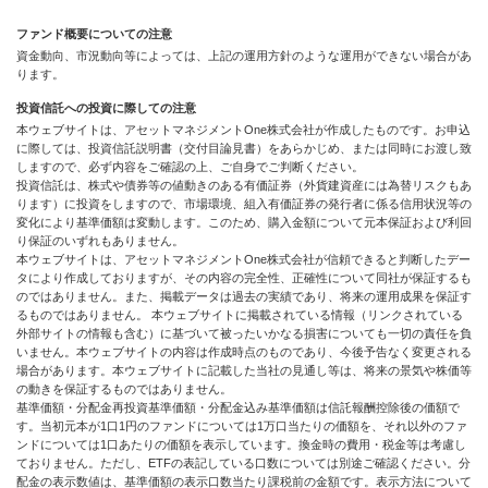
ファンド概要についての注意
資金動向、市況動向等によっては、上記の運用方針のような運用ができない場合があ
ります。
投資信託への投資に際しての注意
本ウェブサイトは、アセットマネジメントOne株式会社が作成したものです。お申込
に際しては、投資信託説明書（交付目論見書）をあらかじめ、または同時にお渡し致
しますので、必ず内容をご確認の上、ご自身でご判断ください。
投資信託は、株式や債券等の値動きのある有価証券（外貨建資産には為替リスクもあ
ります）に投資をしますので、市場環境、組入有価証券の発行者に係る信用状況等の
変化により基準価額は変動します。このため、購入金額について元本保証および利回
り保証のいずれもありません。
本ウェブサイトは、アセットマネジメントOne株式会社が信頼できると判断したデー
タにより作成しておりますが、その内容の完全性、正確性について同社が保証するも
のではありません。また、掲載データは過去の実績であり、将来の運用成果を保証す
るものではありません。 本ウェブサイトに掲載されている情報（リンクされている
外部サイトの情報も含む）に基づいて被ったいかなる損害についても一切の責任を負
いません。本ウェブサイトの内容は作成時点のものであり、今後予告なく変更される
場合があります。本ウェブサイトに記載した当社の見通し等は、将来の景気や株価等
の動きを保証するものではありません。
基準価額・分配金再投資基準価額・分配金込み基準価額は信託報酬控除後の価額で
す。当初元本が1口1円のファンドについては1万口当たりの価額を、それ以外のファ
ンドについては1口あたりの価額を表示しています。換金時の費用・税金等は考慮し
ておりません。ただし、ETFの表記している口数については別途ご確認ください。分
配金の表示数値は、基準価額の表示口数当たり課税前の金額です。表示方法について