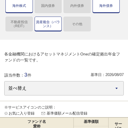
海外株式
国内債券
内外債券
海外債券
不動産投信
資産複合（バラ
その他
（REIT）
ンス）
各金融機関におけるアセットマネジメントOneの確定拠出年金フ
ァンドの一覧です。
3
基準日：
2026/08/07
該当件数：
件
※サービスアイコンのご説明：
お気に入り登録
基準価額メール配信登録
ファンド名
基準価額
サー
愛称