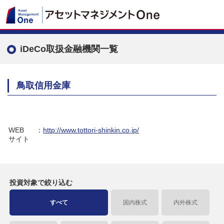
iDeCo取扱金融機関一覧
鳥取信用金庫
WEB
：
http://www.tottori-shinkin.co.jp/
サイト
投資対象で
絞り込む
すべて
国内株式
内外株式