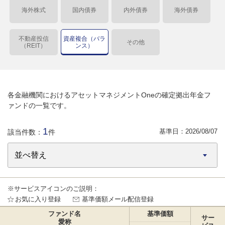
海外株式
国内債券
内外債券
海外債券
不動産投信
資産複合（バラ
その他
（REIT）
ンス）
各金融機関におけるアセットマネジメントOneの確定拠出年金フ
ァンドの一覧です。
1
基準日：
2026/08/07
該当件数：
件
※サービスアイコンのご説明：
お気に入り登録
基準価額メール配信登録
ファンド名
基準価額
サー
愛称