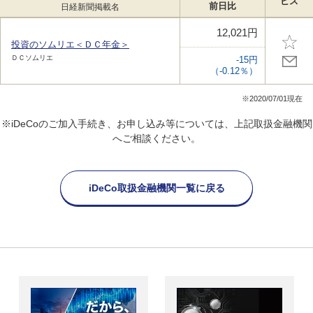
ビス
前日比
日経新聞掲載名
12,021円
投資のソムリエ＜ＤＣ年金＞
ＤＣソムリエ
-15円
（-0.12％）
※2020/07/01現在
※iDeCoのご加入手続き、お申し込み等については、上記取扱金融機関
へご相談ください。
iDeCo取扱金融機関一覧に戻る