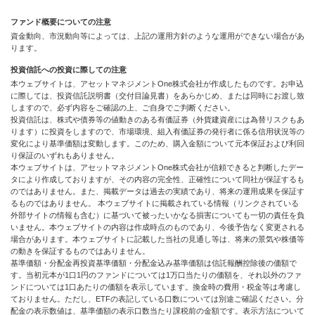
ファンド概要についての注意
資金動向、市況動向等によっては、上記の運用方針のような運用ができない場合があ
ります。
投資信託への投資に際しての注意
本ウェブサイトは、アセットマネジメントOne株式会社が作成したものです。お申込
に際しては、投資信託説明書（交付目論見書）をあらかじめ、または同時にお渡し致
しますので、必ず内容をご確認の上、ご自身でご判断ください。
投資信託は、株式や債券等の値動きのある有価証券（外貨建資産には為替リスクもあ
ります）に投資をしますので、市場環境、組入有価証券の発行者に係る信用状況等の
変化により基準価額は変動します。このため、購入金額について元本保証および利回
り保証のいずれもありません。
本ウェブサイトは、アセットマネジメントOne株式会社が信頼できると判断したデー
タにより作成しておりますが、その内容の完全性、正確性について同社が保証するも
のではありません。また、掲載データは過去の実績であり、将来の運用成果を保証す
るものではありません。 本ウェブサイトに掲載されている情報（リンクされている
外部サイトの情報も含む）に基づいて被ったいかなる損害についても一切の責任を負
いません。本ウェブサイトの内容は作成時点のものであり、今後予告なく変更される
場合があります。本ウェブサイトに記載した当社の見通し等は、将来の景気や株価等
の動きを保証するものではありません。
基準価額・分配金再投資基準価額・分配金込み基準価額は信託報酬控除後の価額で
す。当初元本が1口1円のファンドについては1万口当たりの価額を、それ以外のファ
ンドについては1口あたりの価額を表示しています。換金時の費用・税金等は考慮し
ておりません。ただし、ETFの表記している口数については別途ご確認ください。分
配金の表示数値は、基準価額の表示口数当たり課税前の金額です。表示方法について