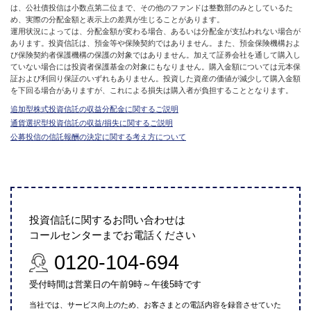
は、公社債投信は小数点第二位まで、その他のファンドは整数部のみとしているた
め、実際の分配金額と表示上の差異が生じることがあります。
運用状況によっては、分配金額が変わる場合、あるいは分配金が支払われない場合が
あります。投資信託は、預金等や保険契約ではありません。また、預金保険機構およ
び保険契約者保護機構の保護の対象ではありません。加えて証券会社を通して購入し
ていない場合には投資者保護基金の対象にもなりません。購入金額については元本保
証および利回り保証のいずれもありません。投資した資産の価値が減少して購入金額
を下回る場合がありますが、これによる損失は購入者が負担することとなります。
追加型株式投資信託の収益分配金に関するご説明
通貨選択型投資信託の収益/損失に関するご説明
公募投信の信託報酬の決定に関する考え方について
投資信託に関するお問い合わせは
コールセンターまでお電話ください
0120-104-694
受付時間は営業日の午前9時～午後5時です
当社では、サービス向上のため、お客さまとの電話内容を録音させていた