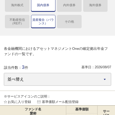
海外株式
国内債券
内外債券
海外債券
不動産投信
資産複合（バラ
その他
（REIT）
ンス）
各金融機関におけるアセットマネジメントOneの確定拠出年金フ
ァンドの一覧です。
3
基準日：
2026/08/07
該当件数：
件
※サービスアイコンのご説明：
お気に入り登録
基準価額メール配信登録
ファンド名
基準価額
サー
愛称