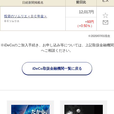
ビス
前日比
日経新聞掲載名
12,017円
投資のソムリエ＜ＤＣ年金＞
ＤＣソムリエ
+60円
（+0.50％）
※2020/07/01現在
※iDeCoのご加入手続き、お申し込み等については、上記取扱金融機関
へご相談ください。
iDeCo取扱金融機関一覧に戻る