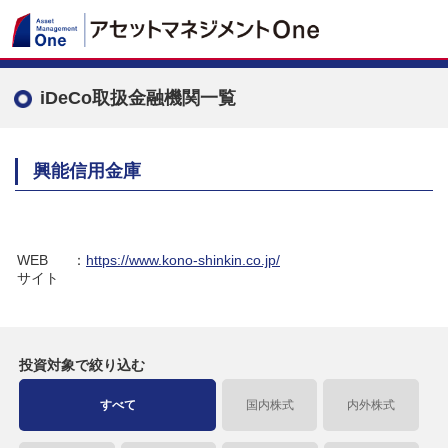
iDeCo取扱金融機関一覧
興能信用金庫
WEB
：
https://www.kono-shinkin.co.jp/
サイト
投資対象で
絞り込む
すべて
国内株式
内外株式