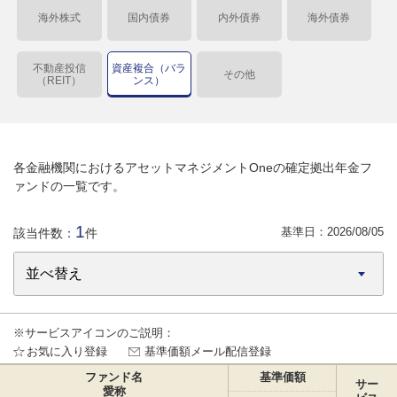
海外株式
国内債券
内外債券
海外債券
不動産投信
資産複合（バラ
その他
（REIT）
ンス）
各金融機関におけるアセットマネジメントOneの確定拠出年金フ
ァンドの一覧です。
1
基準日：
2026/08/05
該当件数：
件
※サービスアイコンのご説明：
お気に入り登録
基準価額メール配信登録
ファンド名
基準価額
サー
愛称