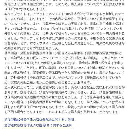
変化により基準価額は変動します。このため、購入金額について元本保証および利回
り保証のいずれもありません。
本ウェブサイトは、アセットマネジメントOne株式会社が信頼できると判断したデー
タにより作成しておりますが、その内容の完全性、正確性について同社が保証するも
のではありません。また、掲載データは過去の実績であり、将来の運用成果を保証す
るものではありません。 本ウェブサイトに掲載されている情報（リンクされている
外部サイトの情報も含む）に基づいて被ったいかなる損害についても一切の責任を負
いません。本ウェブサイトの内容は作成時点のものであり、今後予告なく変更される
場合があります。本ウェブサイトに記載した当社の見通し等は、将来の景気や株価等
の動きを保証するものではありません。
基準価額・分配金再投資基準価額・分配金込み基準価額は信託報酬控除後の価額で
す。当初元本が1口1円のファンドについては1万口当たりの価額を、それ以外のファ
ンドについては1口あたりの価額を表示しています。換金時の費用・税金等は考慮し
ておりません。ただし、ETFの表記している口数については別途ご確認ください。分
配金の表示数値は、基準価額の表示口数当たり課税前の金額です。表示方法について
は、公社債投信は小数点第二位まで、その他のファンドは整数部のみとしているた
め、実際の分配金額と表示上の差異が生じることがあります。
運用状況によっては、分配金額が変わる場合、あるいは分配金が支払われない場合が
あります。投資信託は、預金等や保険契約ではありません。また、預金保険機構およ
び保険契約者保護機構の保護の対象ではありません。加えて証券会社を通して購入し
ていない場合には投資者保護基金の対象にもなりません。購入金額については元本保
証および利回り保証のいずれもありません。投資した資産の価値が減少して購入金額
を下回る場合がありますが、これによる損失は購入者が負担することとなります。
追加型株式投資信託の収益分配金に関するご説明
通貨選択型投資信託の収益/損失に関するご説明