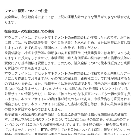
ファンド概要についての注意
資金動向、市況動向等によっては、上記の運用方針のような運用ができない場合があ
ります。
投資信託への投資に際しての注意
本ウェブサイトは、アセットマネジメントOne株式会社が作成したものです。お申込
に際しては、投資信託説明書（交付目論見書）をあらかじめ、または同時にお渡し致
しますので、必ず内容をご確認の上、ご自身でご判断ください。
投資信託は、株式や債券等の値動きのある有価証券（外貨建資産には為替リスクもあ
ります）に投資をしますので、市場環境、組入有価証券の発行者に係る信用状況等の
変化により基準価額は変動します。このため、購入金額について元本保証および利回
り保証のいずれもありません。
本ウェブサイトは、アセットマネジメントOne株式会社が信頼できると判断したデー
タにより作成しておりますが、その内容の完全性、正確性について同社が保証するも
のではありません。また、掲載データは過去の実績であり、将来の運用成果を保証す
るものではありません。 本ウェブサイトに掲載されている情報（リンクされている
外部サイトの情報も含む）に基づいて被ったいかなる損害についても一切の責任を負
いません。本ウェブサイトの内容は作成時点のものであり、今後予告なく変更される
場合があります。本ウェブサイトに記載した当社の見通し等は、将来の景気や株価等
の動きを保証するものではありません。
基準価額・分配金再投資基準価額・分配金込み基準価額は信託報酬控除後の価額で
す。当初元本が1口1円のファンドについては1万口当たりの価額を、それ以外のファ
ンドについては1口あたりの価額を表示しています。換金時の費用・税金等は考慮し
ておりません。ただし、ETFの表記している口数については別途ご確認ください。分
配金の表示数値は、基準価額の表示口数当たり課税前の金額です。表示方法について