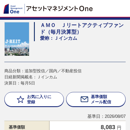
ＡＭＯ Ｊリートアクティブファン
ド（毎月決算型）
愛称：Ｊインカム
商品分類：追加型投信／国内／不動産投信
日経新聞掲載名：Ｊインカム
決算日：毎月5日
お気に入りに
基準価額
登録
メール配信
基準日：2026/08/07
8,083
基準価額
円