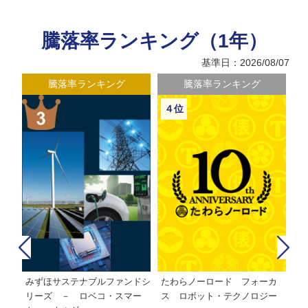
騰落率ランキング（1年）
基準日：2026/08/07
騰落率ランキング
騰落率ランキング
５位
６位
カ
たわらノーロード 日経２２５
インデックスオープン・日経２
イ
ー
２５