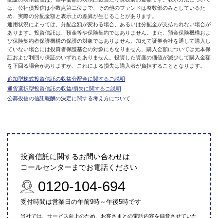
は、公社債投信は小数点第二位まで、その他のファンドは整数部のみとしているた
め、実際の分配金額と表示上の差異が生じることがあります。
運用状況によっては、分配金額が変わる場合、あるいは分配金が支払われない場合が
あります。投資信託は、預金等や保険契約ではありません。また、預金保険機構およ
び保険契約者保護機構の保護の対象ではありません。加えて証券会社を通して購入し
ていない場合には投資者保護基金の対象にもなりません。購入金額については元本保
証および利回り保証のいずれもありません。投資した資産の価値が減少して購入金額
を下回る場合がありますが、これによる損失は購入者が負担することとなります。
追加型株式投資信託の収益分配金に関するご説明
通貨選択型投資信託の収益/損失に関するご説明
公募投信の信託報酬の決定に関する考え方について
投資信託に関するお問い合わせは
コールセンターまでお電話ください
0120-104-694
受付時間は営業日の午前9時～午後5時です
当社では、サービス向上のため、お客さまとの電話内容を録音させていた