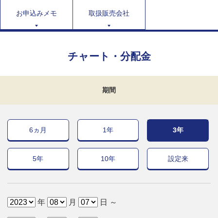
お申込みメモ
取扱販売会社
チャート・分配金
期間
6ヵ月
1年
3年
5年
10年
設定来
年
月
日 ～