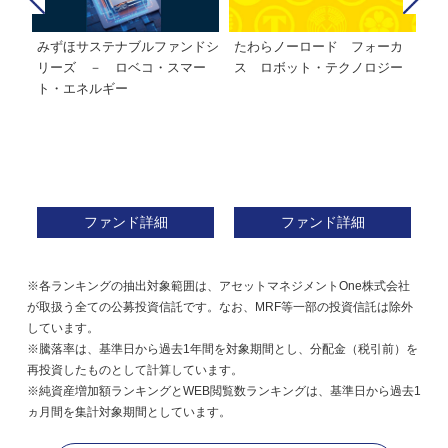
みずほサステナブルファンドシ
たわらノーロード フォーカ
た
株式フ
リーズ － ロベコ・スマー
ス ロボット・テクノロジー
ト・エネルギー
ファンド詳細
ファンド詳細
※各ランキングの抽出対象範囲は、アセットマネジメントOne株式会社
が取扱う全ての公募投資信託です。なお、MRF等一部の投資信託は除外
しています。
※騰落率は、基準日から過去1年間を対象期間とし、分配金（税引前）を
再投資したものとして計算しています。
※純資産増加額ランキングとWEB閲覧数ランキングは、基準日から過去1
ヵ月間を集計対象期間としています。