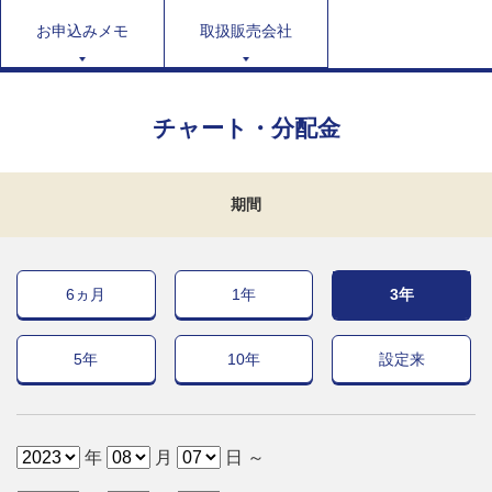
お申込みメモ
取扱販売会社
チャート・分配金
期間
6ヵ月
1年
3年
5年
10年
設定来
年
月
日 ～