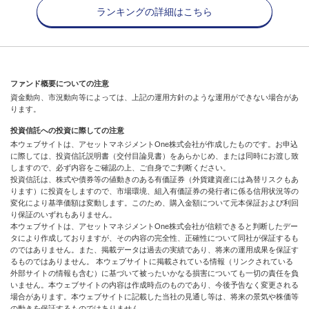
ランキングの詳細はこちら
ファンド概要についての注意
資金動向、市況動向等によっては、上記の運用方針のような運用ができない場合があ
ります。
投資信託への投資に際しての注意
本ウェブサイトは、アセットマネジメントOne株式会社が作成したものです。お申込
に際しては、投資信託説明書（交付目論見書）をあらかじめ、または同時にお渡し致
しますので、必ず内容をご確認の上、ご自身でご判断ください。
投資信託は、株式や債券等の値動きのある有価証券（外貨建資産には為替リスクもあ
ります）に投資をしますので、市場環境、組入有価証券の発行者に係る信用状況等の
変化により基準価額は変動します。このため、購入金額について元本保証および利回
り保証のいずれもありません。
本ウェブサイトは、アセットマネジメントOne株式会社が信頼できると判断したデー
タにより作成しておりますが、その内容の完全性、正確性について同社が保証するも
のではありません。また、掲載データは過去の実績であり、将来の運用成果を保証す
るものではありません。 本ウェブサイトに掲載されている情報（リンクされている
外部サイトの情報も含む）に基づいて被ったいかなる損害についても一切の責任を負
いません。本ウェブサイトの内容は作成時点のものであり、今後予告なく変更される
場合があります。本ウェブサイトに記載した当社の見通し等は、将来の景気や株価等
の動きを保証するものではありません。