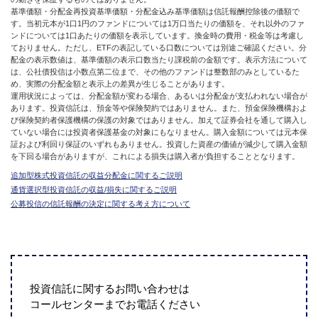
基準価額・分配金再投資基準価額・分配金込み基準価額は信託報酬控除後の価額で
す。当初元本が1口1円のファンドについては1万口当たりの価額を、それ以外のファ
ンドについては1口あたりの価額を表示しています。換金時の費用・税金等は考慮し
ておりません。ただし、ETFの表記している口数については別途ご確認ください。分
配金の表示数値は、基準価額の表示口数当たり課税前の金額です。表示方法について
は、公社債投信は小数点第二位まで、その他のファンドは整数部のみとしているた
め、実際の分配金額と表示上の差異が生じることがあります。
運用状況によっては、分配金額が変わる場合、あるいは分配金が支払われない場合が
あります。投資信託は、預金等や保険契約ではありません。また、預金保険機構およ
び保険契約者保護機構の保護の対象ではありません。加えて証券会社を通して購入し
ていない場合には投資者保護基金の対象にもなりません。購入金額については元本保
証および利回り保証のいずれもありません。投資した資産の価値が減少して購入金額
を下回る場合がありますが、これによる損失は購入者が負担することとなります。
追加型株式投資信託の収益分配金に関するご説明
通貨選択型投資信託の収益/損失に関するご説明
公募投信の信託報酬の決定に関する考え方について
投資信託に関するお問い合わせは
コールセンターまでお電話ください