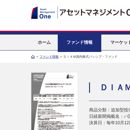
ホーム
ファンド情報
マーケッ
>
ファンド情報
>
ＤＩＡＭ国内株式パッシブ・ファンド
ＤＩＡ
商品分類：追加型投
日経新聞掲載名：パ
決算日：毎年10月12