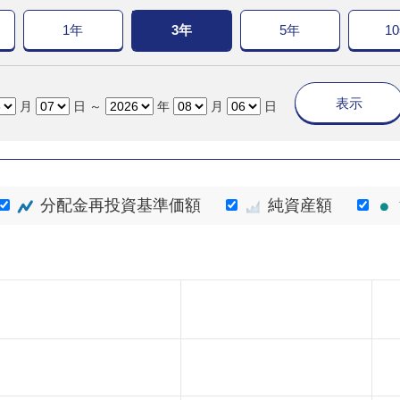
1年
3年
5年
1
表示
月
日 ～
年
月
日
分配金再投資基準価額
純資産額