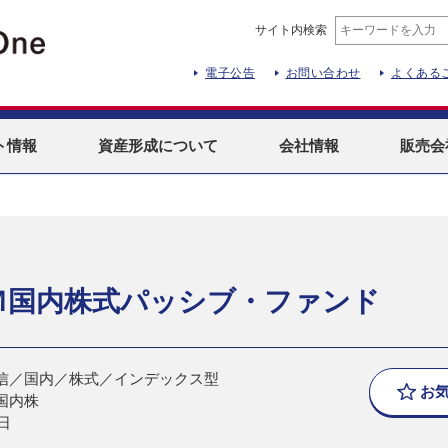
サイト内検索
電子公告
お問い合わせ
よくある
ト
情報
資産形成
について
会社情報
販売会
Ｍ国内株式パッシブ・ファンド
信／国内／株式／インデックス型
お
国内株
日