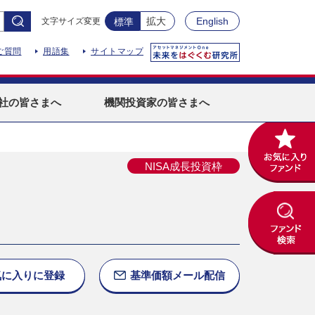
拡大
English
文字サイズ変更
標準
ご質問
用語集
サイトマップ
社
の皆さまへ
機関投資家
の皆さまへ
NISA成長投資枠
気に入りに
登録
基準価額
メール配信