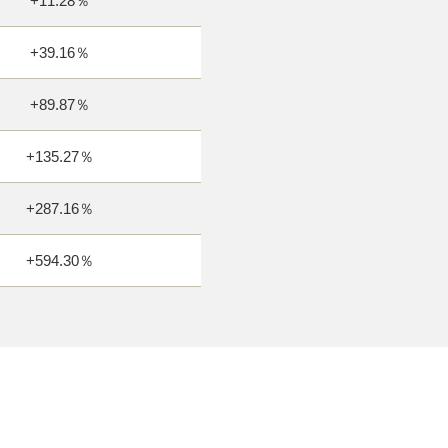
+11.28％
+39.16％
+89.87％
+135.27％
+287.16％
+594.30％