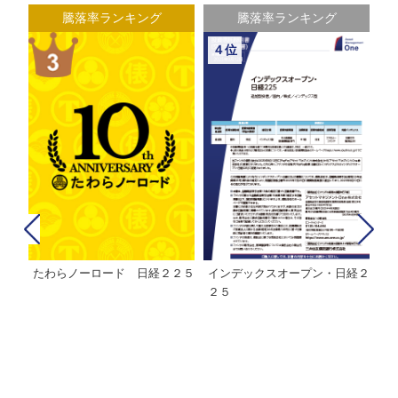
騰落率ランキング
騰落率ランキング
４位
たわらノーロード 日経２２５
インデックスオープン・日経２
Ｍ
株式フ
２５
ン