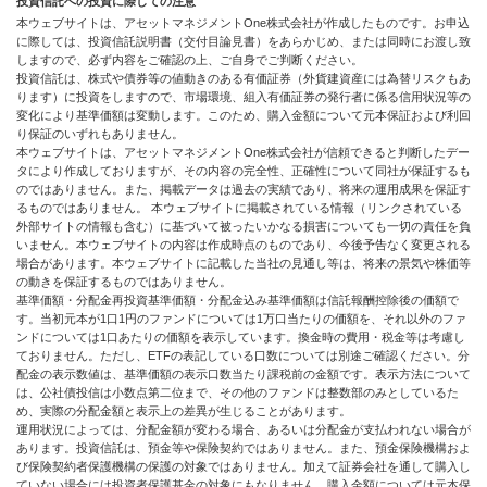
投資信託への投資に際しての注意
本ウェブサイトは、アセットマネジメントOne株式会社が作成したものです。お申込
に際しては、投資信託説明書（交付目論見書）をあらかじめ、または同時にお渡し致
しますので、必ず内容をご確認の上、ご自身でご判断ください。
投資信託は、株式や債券等の値動きのある有価証券（外貨建資産には為替リスクもあ
ります）に投資をしますので、市場環境、組入有価証券の発行者に係る信用状況等の
変化により基準価額は変動します。このため、購入金額について元本保証および利回
り保証のいずれもありません。
本ウェブサイトは、アセットマネジメントOne株式会社が信頼できると判断したデー
タにより作成しておりますが、その内容の完全性、正確性について同社が保証するも
のではありません。また、掲載データは過去の実績であり、将来の運用成果を保証す
るものではありません。 本ウェブサイトに掲載されている情報（リンクされている
外部サイトの情報も含む）に基づいて被ったいかなる損害についても一切の責任を負
いません。本ウェブサイトの内容は作成時点のものであり、今後予告なく変更される
場合があります。本ウェブサイトに記載した当社の見通し等は、将来の景気や株価等
の動きを保証するものではありません。
基準価額・分配金再投資基準価額・分配金込み基準価額は信託報酬控除後の価額で
す。当初元本が1口1円のファンドについては1万口当たりの価額を、それ以外のファ
ンドについては1口あたりの価額を表示しています。換金時の費用・税金等は考慮し
ておりません。ただし、ETFの表記している口数については別途ご確認ください。分
配金の表示数値は、基準価額の表示口数当たり課税前の金額です。表示方法について
は、公社債投信は小数点第二位まで、その他のファンドは整数部のみとしているた
め、実際の分配金額と表示上の差異が生じることがあります。
運用状況によっては、分配金額が変わる場合、あるいは分配金が支払われない場合が
あります。投資信託は、預金等や保険契約ではありません。また、預金保険機構およ
び保険契約者保護機構の保護の対象ではありません。加えて証券会社を通して購入し
ていない場合には投資者保護基金の対象にもなりません。購入金額については元本保