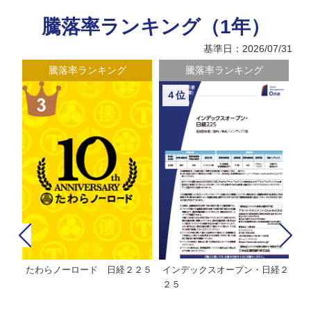
騰落率ランキング（1年）
基準日：2026/07/31
騰落率ランキング
騰落率ランキング
４位
たわらノーロード 日経２２５
インデックスオープン・日経２
Ｍ
株式フ
２５
ン