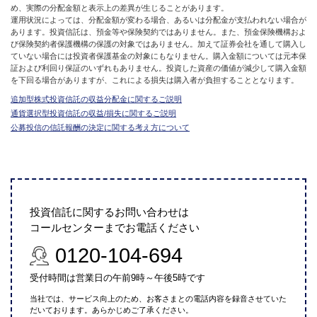
め、実際の分配金額と表示上の差異が生じることがあります。
運用状況によっては、分配金額が変わる場合、あるいは分配金が支払われない場合が
あります。投資信託は、預金等や保険契約ではありません。また、預金保険機構およ
び保険契約者保護機構の保護の対象ではありません。加えて証券会社を通して購入し
ていない場合には投資者保護基金の対象にもなりません。購入金額については元本保
証および利回り保証のいずれもありません。投資した資産の価値が減少して購入金額
を下回る場合がありますが、これによる損失は購入者が負担することとなります。
追加型株式投資信託の収益分配金に関するご説明
通貨選択型投資信託の収益/損失に関するご説明
公募投信の信託報酬の決定に関する考え方について
投資信託に関するお問い合わせは
コールセンターまでお電話ください
0120-104-694
受付時間は営業日の午前9時～午後5時です
当社では、サービス向上のため、お客さまとの電話内容を録音させていた
だいております。あらかじめご了承ください。