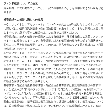
ファンド概要についての注意
資金動向、市況動向等によっては、上記の運用方針のような運用ができない場合があ
ります。
投資信託への投資に際しての注意
本ウェブサイトは、アセットマネジメントOne株式会社が作成したものです。お申込
に際しては、投資信託説明書（交付目論見書）をあらかじめ、または同時にお渡し致
しますので、必ず内容をご確認の上、ご自身でご判断ください。
投資信託は、株式や債券等の値動きのある有価証券（外貨建資産には為替リスクもあ
ります）に投資をしますので、市場環境、組入有価証券の発行者に係る信用状況等の
変化により基準価額は変動します。このため、購入金額について元本保証および利回
り保証のいずれもありません。
本ウェブサイトは、アセットマネジメントOne株式会社が信頼できると判断したデー
タにより作成しておりますが、その内容の完全性、正確性について同社が保証するも
のではありません。また、掲載データは過去の実績であり、将来の運用成果を保証す
るものではありません。 本ウェブサイトに掲載されている情報（リンクされている
外部サイトの情報も含む）に基づいて被ったいかなる損害についても一切の責任を負
いません。本ウェブサイトの内容は作成時点のものであり、今後予告なく変更される
場合があります。本ウェブサイトに記載した当社の見通し等は、将来の景気や株価等
の動きを保証するものではありません。
基準価額・分配金再投資基準価額・分配金込み基準価額は信託報酬控除後の価額で
す。当初元本が1口1円のファンドについては1万口当たりの価額を、それ以外のファ
ンドについては1口あたりの価額を表示しています。換金時の費用・税金等は考慮し
ておりません。ただし、ETFの表記している口数については別途ご確認ください。分
配金の表示数値は、基準価額の表示口数当たり課税前の金額です。表示方法について
は、公社債投信は小数点第二位まで、その他のファンドは整数部のみとしているた