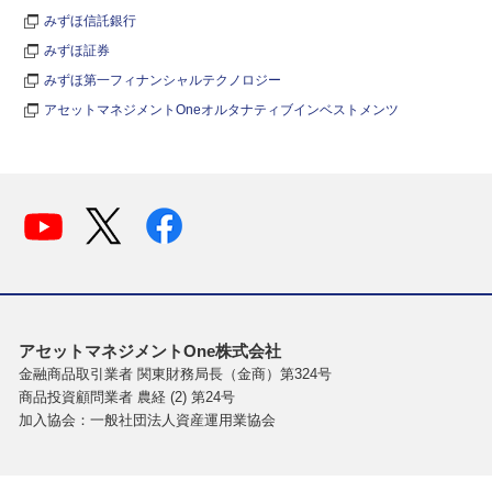
みずほ信託銀行
みずほ証券
みずほ第一フィナンシャルテクノロジー
アセットマネジメントOneオルタナティブインベストメンツ
アセットマネジメントOne株式会社
金融商品取引業者 関東財務局長（金商）第324号
商品投資顧問業者 農経 (2) 第24号
加入協会：一般社団法人資産運用業協会