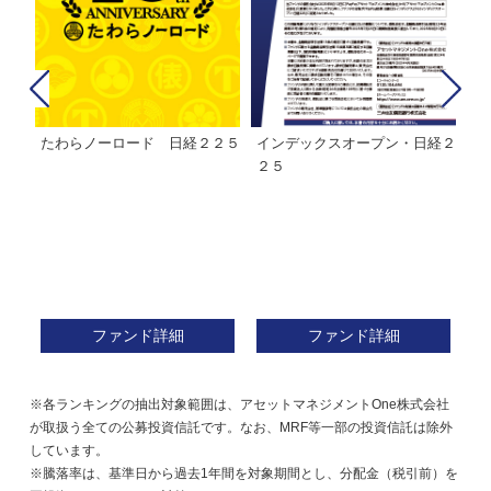
たわらノーロード 日経２２５
インデックスオープン・日経２
Ｍ
株式フ
２５
ン
ファンド詳細
ファンド詳細
※各ランキングの抽出対象範囲は、アセットマネジメントOne株式会社
が取扱う全ての公募投資信託です。なお、MRF等一部の投資信託は除外
しています。
※騰落率は、基準日から過去1年間を対象期間とし、分配金（税引前）を