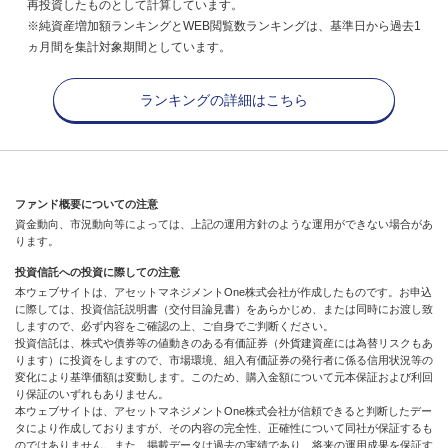
再投資したものとして計算しています。
※純資産増加額ランキングとWEB閲覧数ランキングは、基準日から過去1
ヵ月間を集計対象期間としています。
ランキングの詳細はこちら
ファンド概要についての注意
資金動向、市況動向等によっては、上記の運用方針のような運用ができない場合があ
ります。
投資信託への投資に際しての注意
本ウェブサイトは、アセットマネジメントOne株式会社が作成したものです。お申込
に際しては、投資信託説明書（交付目論見書）をあらかじめ、または同時にお渡し致
しますので、必ず内容をご確認の上、ご自身でご判断ください。
投資信託は、株式や債券等の値動きのある有価証券（外貨建資産には為替リスクもあ
ります）に投資をしますので、市場環境、組入有価証券の発行者に係る信用状況等の
変化により基準価額は変動します。このため、購入金額について元本保証および利回
り保証のいずれもありません。
本ウェブサイトは、アセットマネジメントOne株式会社が信頼できると判断したデー
タにより作成しておりますが、その内容の完全性、正確性について同社が保証するも
のではありません。また、掲載データは過去の実績であり、将来の運用成果を保証す