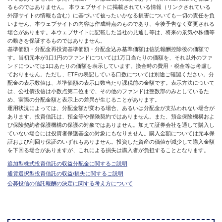
るものではありません。 本ウェブサイトに掲載されている情報（リンクされている
外部サイトの情報も含む）に基づいて被ったいかなる損害についても一切の責任を負
いません。本ウェブサイトの内容は作成時点のものであり、今後予告なく変更される
場合があります。本ウェブサイトに記載した当社の見通し等は、将来の景気や株価等
の動きを保証するものではありません。
基準価額・分配金再投資基準価額・分配金込み基準価額は信託報酬控除後の価額で
す。当初元本が1口1円のファンドについては1万口当たりの価額を、それ以外のファ
ンドについては1口あたりの価額を表示しています。換金時の費用・税金等は考慮し
ておりません。ただし、ETFの表記している口数については別途ご確認ください。分
配金の表示数値は、基準価額の表示口数当たり課税前の金額です。表示方法について
は、公社債投信は小数点第二位まで、その他のファンドは整数部のみとしているた
め、実際の分配金額と表示上の差異が生じることがあります。
運用状況によっては、分配金額が変わる場合、あるいは分配金が支払われない場合が
あります。投資信託は、預金等や保険契約ではありません。また、預金保険機構およ
び保険契約者保護機構の保護の対象ではありません。加えて証券会社を通して購入し
ていない場合には投資者保護基金の対象にもなりません。購入金額については元本保
証および利回り保証のいずれもありません。投資した資産の価値が減少して購入金額
を下回る場合がありますが、これによる損失は購入者が負担することとなります。
追加型株式投資信託の収益分配金に関するご説明
通貨選択型投資信託の収益/損失に関するご説明
公募投信の信託報酬の決定に関する考え方について