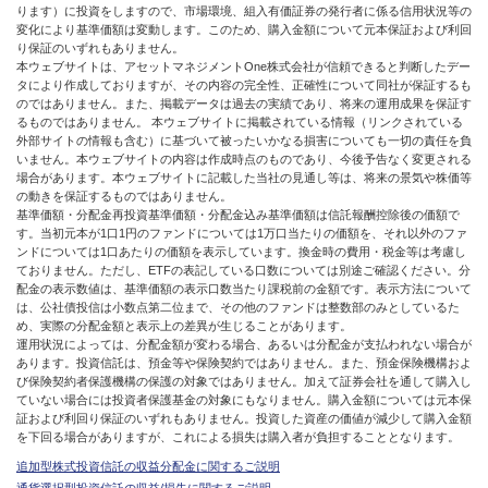
ります）に投資をしますので、市場環境、組入有価証券の発行者に係る信用状況等の
変化により基準価額は変動します。このため、購入金額について元本保証および利回
り保証のいずれもありません。
本ウェブサイトは、アセットマネジメントOne株式会社が信頼できると判断したデー
タにより作成しておりますが、その内容の完全性、正確性について同社が保証するも
のではありません。また、掲載データは過去の実績であり、将来の運用成果を保証す
るものではありません。 本ウェブサイトに掲載されている情報（リンクされている
外部サイトの情報も含む）に基づいて被ったいかなる損害についても一切の責任を負
いません。本ウェブサイトの内容は作成時点のものであり、今後予告なく変更される
場合があります。本ウェブサイトに記載した当社の見通し等は、将来の景気や株価等
の動きを保証するものではありません。
基準価額・分配金再投資基準価額・分配金込み基準価額は信託報酬控除後の価額で
す。当初元本が1口1円のファンドについては1万口当たりの価額を、それ以外のファ
ンドについては1口あたりの価額を表示しています。換金時の費用・税金等は考慮し
ておりません。ただし、ETFの表記している口数については別途ご確認ください。分
配金の表示数値は、基準価額の表示口数当たり課税前の金額です。表示方法について
は、公社債投信は小数点第二位まで、その他のファンドは整数部のみとしているた
め、実際の分配金額と表示上の差異が生じることがあります。
運用状況によっては、分配金額が変わる場合、あるいは分配金が支払われない場合が
あります。投資信託は、預金等や保険契約ではありません。また、預金保険機構およ
び保険契約者保護機構の保護の対象ではありません。加えて証券会社を通して購入し
ていない場合には投資者保護基金の対象にもなりません。購入金額については元本保
証および利回り保証のいずれもありません。投資した資産の価値が減少して購入金額
を下回る場合がありますが、これによる損失は購入者が負担することとなります。
追加型株式投資信託の収益分配金に関するご説明