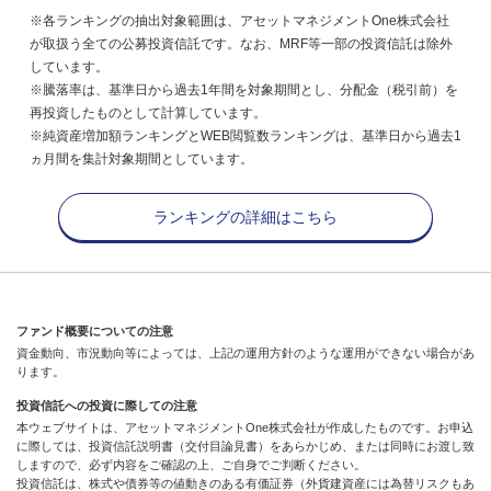
※各ランキングの抽出対象範囲は、アセットマネジメントOne株式会社
が取扱う全ての公募投資信託です。なお、MRF等一部の投資信託は除外
しています。
※騰落率は、基準日から過去1年間を対象期間とし、分配金（税引前）を
再投資したものとして計算しています。
※純資産増加額ランキングとWEB閲覧数ランキングは、基準日から過去1
ヵ月間を集計対象期間としています。
ランキングの詳細はこちら
ファンド概要についての注意
資金動向、市況動向等によっては、上記の運用方針のような運用ができない場合があ
ります。
投資信託への投資に際しての注意
本ウェブサイトは、アセットマネジメントOne株式会社が作成したものです。お申込
に際しては、投資信託説明書（交付目論見書）をあらかじめ、または同時にお渡し致
しますので、必ず内容をご確認の上、ご自身でご判断ください。
投資信託は、株式や債券等の値動きのある有価証券（外貨建資産には為替リスクもあ