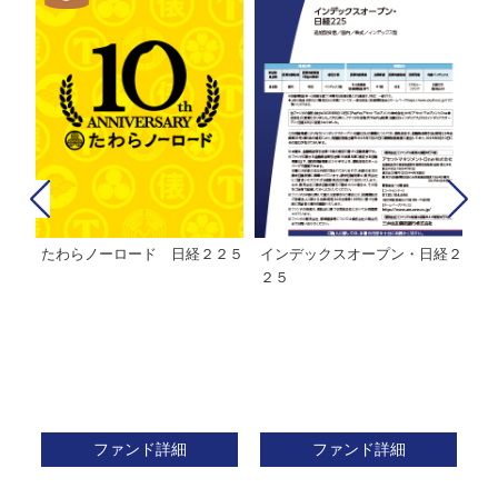
たわらノーロード 日経２２５
インデックスオープン・日経２
Ｍ
株式フ
２５
ン
ファンド詳細
ファンド詳細