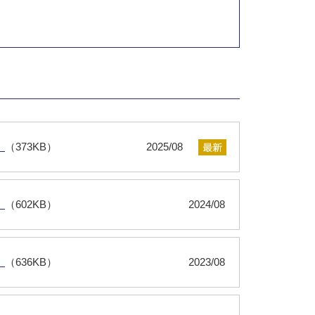
）
（373KB）
2025/08
）
（602KB）
2024/08
）
（636KB）
2023/08