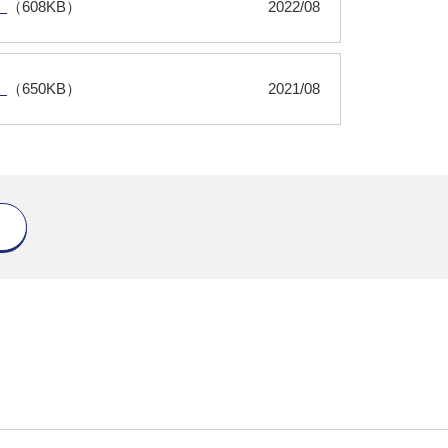
）
（608KB）
2022/08
）
（650KB）
2021/08