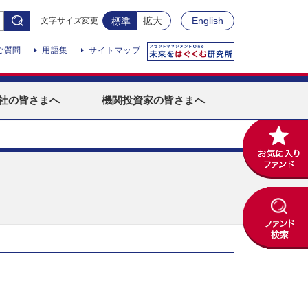
拡大
English
文字サイズ変更
標準
ご質問
用語集
サイトマップ
社
の皆さまへ
機関投資家
の皆さまへ