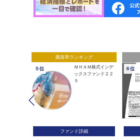
グ
騰落率ランキング
ックスオープ
ＭＨＡＭ株式インデ
５位
６位
経２２５
ックスファンド２２
５
ファンド詳細