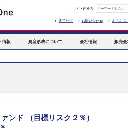
サイト内検索
電子公告
お問い合わせ
よくある
ト
情報
資産形成
について
会社情報
販売会
ァンド （目標リスク２％）
％