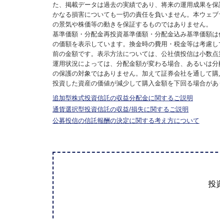
た、掲載データは過去の実績であり、将来の運用成果を保
かなる損害についても一切の責任を負いません。本ウェブ
の景気や株価等の動きを保証するものではありません。
基準価額・分配金再投資基準価額・分配金込み基準価額は
の価額を表示しています。換金時の費用・税金等は考慮し
前の金額です。表示方法については、公社債投信は小数点
運用状況によっては、分配金額が変わる場合、あるいは分
の保護の対象ではありません。加えて証券会社を通して購
投資した資産の価値が減少して購入金額を下回る場合があ
追加型株式投資信託の収益分配金に関するご説明
通貨選択型投資信託の収益/損失に関するご説明
公募投信の信託報酬の決定に関する考え方について
投