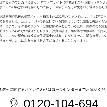
証するものではありません。 本ウェブサイトに掲載されている情報（リンク
サイトの内容は作成時点のものであり、今後予告なく変更される場合があり
信託報酬控除後の価額です。当初元本が1口1円のファンドについては1万口
ておりません。ただし、ETFの表記している口数については別途ご確認くだ
第二位まで、その他のファンドは整数部のみとしているため、実際の分配金
配金が支払われない場合があります。投資信託は、預金等や保険契約ではあ
入していない場合には投資者保護基金の対象にもなりません。購入金額につ
りますが、これによる損失は購入者が負担することとなります。
資信託に関するお問い合わせは
コールセンターまでお電話くだ
0120-104-694