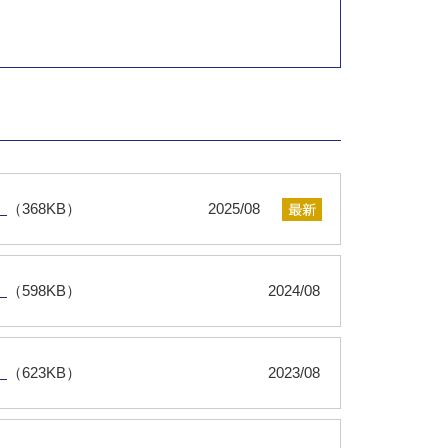
）
（368KB）
2025/08
）
（598KB）
2024/08
）
（623KB）
2023/08