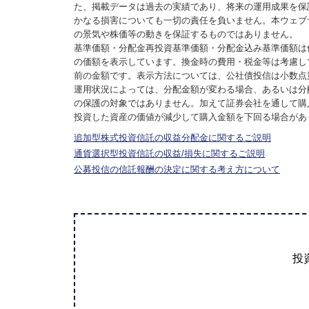
た、掲載データは過去の実績であり、将来の運用成果を保
かなる損害についても一切の責任を負いません。本ウェブ
の景気や株価等の動きを保証するものではありません。
基準価額・分配金再投資基準価額・分配金込み基準価額は
の価額を表示しています。換金時の費用・税金等は考慮し
前の金額です。表示方法については、公社債投信は小数点
運用状況によっては、分配金額が変わる場合、あるいは分
の保護の対象ではありません。加えて証券会社を通して購
投資した資産の価値が減少して購入金額を下回る場合があ
追加型株式投資信託の収益分配金に関するご説明
通貨選択型投資信託の収益/損失に関するご説明
公募投信の信託報酬の決定に関する考え方について
投