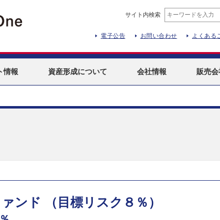
サイト内検索
電子公告
お問い合わせ
よくある
ト
情報
資産形成
について
会社情報
販売会
ァンド （目標リスク８％）
％