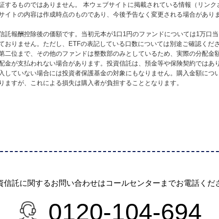
証するものではありません。 本ウェブサイトに掲載されている情報（リンク
サイトの内容は作成時点のものであり、今後予告なく変更される場合があり
信託報酬控除後の価額です。当初元本が1口1円のファンドについては1万口
ておりません。ただし、ETFの表記している口数については別途ご確認くだ
第二位まで、その他のファンドは整数部のみとしているため、実際の分配金
配金が支払われない場合があります。投資信託は、預金等や保険契約ではあ
入していない場合には投資者保護基金の対象にもなりません。購入金額につ
りますが、これによる損失は購入者が負担することとなります。
資信託に関するお問い合わせは
コールセンターまでお電話くだ
0120-104-694