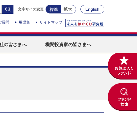
拡大
English
文字サイズ変更
標準
ご質問
用語集
サイトマップ
社
の皆さまへ
機関投資家
の皆さまへ