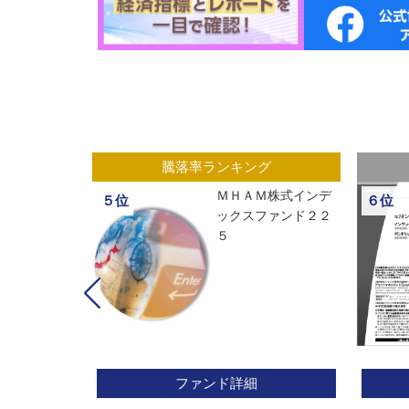
グ
騰落率ランキング
ックスオープ
ＭＨＡＭ株式インデ
５位
６位
経２２５
ックスファンド２２
５
ファンド詳細