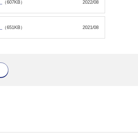
）
（607KB）
2022/08
）
（651KB）
2021/08