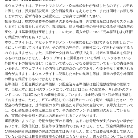
本ウェブサイトは、アセットマネジメントOne株式会社が作成したものです。お申込
に際しては、投資信託説明書（交付目論見書）をあらかじめ、または同時にお渡し致
しますので、必ず内容をご確認の上、ご自身でご判断ください。
投資信託は、株式や債券等の値動きのある有価証券（外貨建資産には為替リスクもあ
ります）に投資をしますので、市場環境、組入有価証券の発行者に係る信用状況等の
変化により基準価額は変動します。このため、購入金額について元本保証および利回
り保証のいずれもありません。
本ウェブサイトは、アセットマネジメントOne株式会社が信頼できると判断したデー
タにより作成しておりますが、その内容の完全性、正確性について同社が保証するも
のではありません。また、掲載データは過去の実績であり、将来の運用成果を保証す
るものではありません。 本ウェブサイトに掲載されている情報（リンクされている
外部サイトの情報も含む）に基づいて被ったいかなる損害についても一切の責任を負
いません。本ウェブサイトの内容は作成時点のものであり、今後予告なく変更される
場合があります。本ウェブサイトに記載した当社の見通し等は、将来の景気や株価等
の動きを保証するものではありません。
基準価額・分配金再投資基準価額・分配金込み基準価額は信託報酬控除後の価額で
す。当初元本が1口1円のファンドについては1万口当たりの価額を、それ以外のファ
ンドについては1口あたりの価額を表示しています。換金時の費用・税金等は考慮し
ておりません。ただし、ETFの表記している口数については別途ご確認ください。分
配金の表示数値は、基準価額の表示口数当たり課税前の金額です。表示方法について
は、公社債投信は小数点第二位まで、その他のファンドは整数部のみとしているた
め、実際の分配金額と表示上の差異が生じることがあります。
運用状況によっては、分配金額が変わる場合、あるいは分配金が支払われない場合が
あります。投資信託は、預金等や保険契約ではありません。また、預金保険機構およ
び保険契約者保護機構の保護の対象ではありません。加えて証券会社を通して購入し
ていない場合には投資者保護基金の対象にもなりません。購入金額については元本保