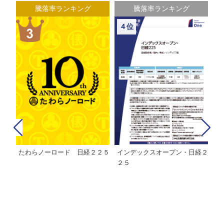
騰落率ランキング
騰落率ランキング
４位
たわらノーロード 日経２２５
インデックスオープン・日経２
Ｍ
株式フ
２５
ン