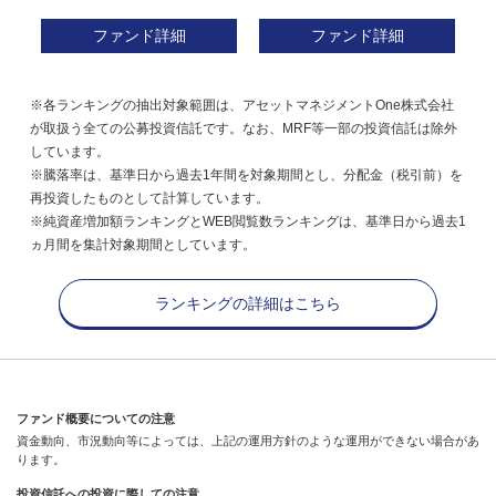
ファンド詳細
ファンド詳細
※各ランキングの抽出対象範囲は、アセットマネジメントOne株式会社
が取扱う全ての公募投資信託です。なお、MRF等一部の投資信託は除外
しています。
※騰落率は、基準日から過去1年間を対象期間とし、分配金（税引前）を
再投資したものとして計算しています。
※純資産増加額ランキングとWEB閲覧数ランキングは、基準日から過去1
ヵ月間を集計対象期間としています。
ランキングの詳細はこちら
ファンド概要についての注意
資金動向、市況動向等によっては、上記の運用方針のような運用ができない場合があ
ります。
投資信託への投資に際しての注意