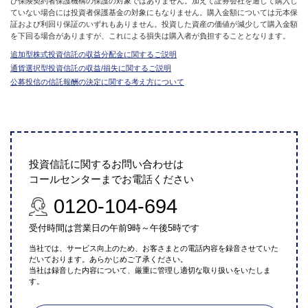
び保険契約者保護機構の保護の対象ではありません。加えて証券会社を通して購入し
ていない場合には投資者保護基金の対象にもなりません。購入金額については元本保
証および利回り保証のいずれもありません。投資した資産の価値が減少して購入金額
を下回る場合がありますが、これによる損失は購入者が負担することとなります。
追加型株式投資信託の収益分配金に関するご説明
通貨選択型投資信託の収益/損失に関するご説明
公募投信の信託報酬の決定に関する考え方について
投資信託に関するお問い合わせは
コールセンターまでお電話ください
0120-104-694
受付時間は営業日の午前9時～午後5時です
当社では、サービス向上のため、お客さまとの電話内容を録音させていた
だいております。あらかじめご了承ください。
当社は録音した内容について、厳重に管理し適切な取り扱いをいたしま
す。