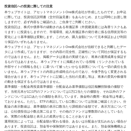
投資信託への投資に際しての注意
本ウェブサイトは、アセットマネジメントOne株式会社が作成したものです。お申込
に際しては、投資信託説明書（交付目論見書）をあらかじめ、または同時にお渡し致
しますので、必ず内容をご確認の上、ご自身でご判断ください。
投資信託は、株式や債券等の値動きのある有価証券（外貨建資産には為替リスクもあ
ります）に投資をしますので、市場環境、組入有価証券の発行者に係る信用状況等の
変化により基準価額は変動します。このため、購入金額について元本保証および利回
り保証のいずれもありません。
本ウェブサイトは、アセットマネジメントOne株式会社が信頼できると判断したデー
タにより作成しておりますが、その内容の完全性、正確性について同社が保証するも
のではありません。また、掲載データは過去の実績であり、将来の運用成果を保証す
るものではありません。 本ウェブサイトに掲載されている情報（リンクされている
外部サイトの情報も含む）に基づいて被ったいかなる損害についても一切の責任を負
いません。本ウェブサイトの内容は作成時点のものであり、今後予告なく変更される
場合があります。本ウェブサイトに記載した当社の見通し等は、将来の景気や株価等
の動きを保証するものではありません。
基準価額・分配金再投資基準価額・分配金込み基準価額は信託報酬控除後の価額で
す。当初元本が1口1円のファンドについては1万口当たりの価額を、それ以外のファ
ンドについては1口あたりの価額を表示しています。換金時の費用・税金等は考慮し
ておりません。ただし、ETFの表記している口数については別途ご確認ください。分
配金の表示数値は、基準価額の表示口数当たり課税前の金額です。表示方法について
は、公社債投信は小数点第二位まで、その他のファンドは整数部のみとしているた
め、実際の分配金額と表示上の差異が生じることがあります。
運用状況によっては、分配金額が変わる場合、あるいは分配金が支払われない場合が
あります。投資信託は、預金等や保険契約ではありません。また、預金保険機構およ