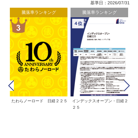
基準日：2026/07/31
騰落率ランキング
騰落率ランキング
４位
たわらノーロード 日経２２５
インデックスオープン・日経２
Ｍ
株式フ
２５
ン