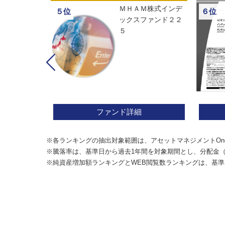
ックスオープ
ＭＨＡＭ株式インデ
５位
６位
経２２５
ックスファンド２２
５
ファンド詳細
※各ランキングの抽出対象範囲は、アセットマネジメントOn
※騰落率は、基準日から過去1年間を対象期間とし、分配金
※純資産増加額ランキングとWEB閲覧数ランキングは、基準