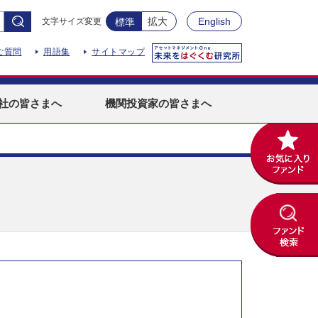
拡大
English
文字サイズ変更
標準
ご質問
用語集
サイトマップ
社
の皆さまへ
機関投資家
の皆さまへ