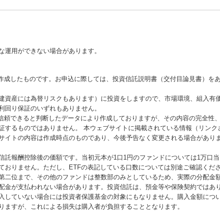
な運用ができない場合があります。
が作成したものです。お申込に際しては、投資信託説明書（交付目論見書）を
建資産には為替リスクもあります）に投資をしますので、市場環境、組入有
利回り保証のいずれもありません。
が信頼できると判断したデータにより作成しておりますが、その内容の完全性
証するものではありません。 本ウェブサイトに掲載されている情報（リンク
サイトの内容は作成時点のものであり、今後予告なく変更される場合があり
信託報酬控除後の価額です。当初元本が1口1円のファンドについては1万口
ておりません。ただし、ETFの表記している口数については別途ご確認くだ
第二位まで、その他のファンドは整数部のみとしているため、実際の分配金
配金が支払われない場合があります。投資信託は、預金等や保険契約ではあ
入していない場合には投資者保護基金の対象にもなりません。購入金額につ
りますが、これによる損失は購入者が負担することとなります。