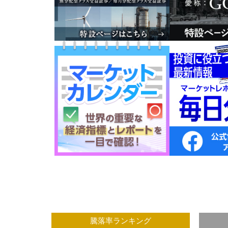
グ
騰落率ランキング