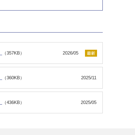
）
（357KB）
2026/05
）
（360KB）
2025/11
）
（436KB）
2025/05