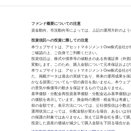
ファンド概要についての注意
資金動向、市況動向等によっては、上記の運用方針のよう
投資信託への投資に際しての注意
本ウェブサイトは、アセットマネジメントOne株式会社
ご確認の上、ご自身でご判断ください。
投資信託は、株式や債券等の値動きのある有価証券（外貨
変動します。このため、購入金額について元本保証および
本ウェブサイトは、アセットマネジメントOne株式会社
た、掲載データは過去の実績であり、将来の運用成果を保
かなる損害についても一切の責任を負いません。本ウェブ
の景気や株価等の動きを保証するものではありません。
基準価額・分配金再投資基準価額・分配金込み基準価額は
の価額を表示しています。換金時の費用・税金等は考慮し
前の金額です。表示方法については、公社債投信は小数点
運用状況によっては、分配金額が変わる場合、あるいは分
の保護の対象ではありません。加えて証券会社を通して購
投資した資産の価値が減少して購入金額を下回る場合があ