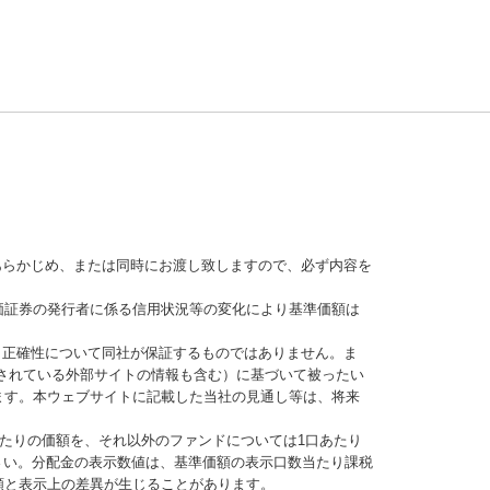
あらかじめ、または同時にお渡し致しますので、必ず内容を
価証券の発行者に係る信用状況等の変化により基準価額は
、正確性について同社が保証するものではありません。ま
されている外部サイトの情報も含む）に基づいて被ったい
ます。本ウェブサイトに記載した当社の見通し等は、将来
当たりの価額を、それ以外のファンドについては1口あたり
さい。分配金の表示数値は、基準価額の表示口数当たり課税
額と表示上の差異が生じることがあります。