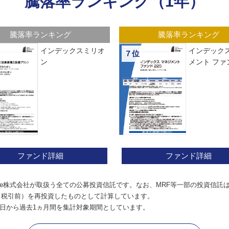
騰落率ランキング（1年）
騰落率ランキング
騰落率ランキング
インデックスミリオ
インデックス
７位
ン
メント ファン
ファンド詳細
ファンド詳細
e株式会社が取扱う全ての公募投資信託です。なお、MRF等一部の投資信託
（税引前）を再投資したものとして計算しています。
日から過去1ヵ月間を集計対象期間としています。