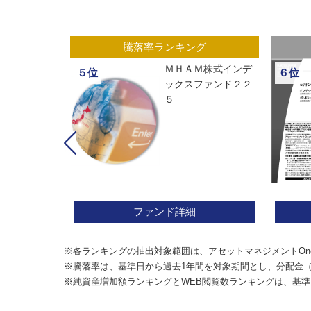
グ
騰落率ランキング
ックスオープ
ＭＨＡＭ株式インデ
５位
６位
経２２５
ックスファンド２２
５
ファンド詳細
※各ランキングの抽出対象範囲は、アセットマネジメントOn
※騰落率は、基準日から過去1年間を対象期間とし、分配金
※純資産増加額ランキングとWEB閲覧数ランキングは、基準