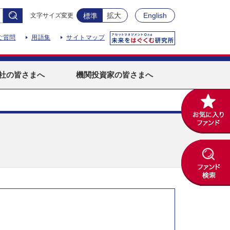
拡大
English
文字サイズ変更
標準
ご質問
用語集
サイトマップ
社
の皆さまへ
機関投資家
の皆さまへ