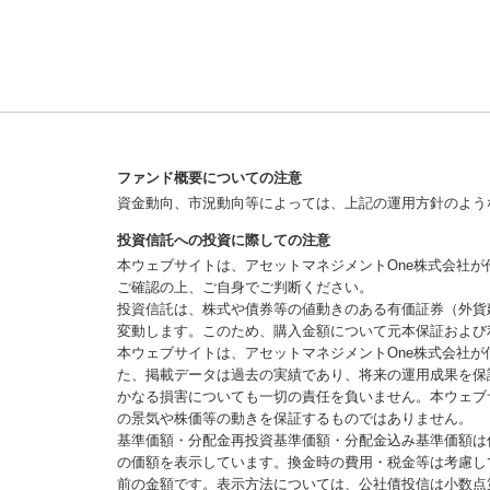
ファンド概要についての注意
資金動向、市況動向等によっては、上記の運用方針のよう
投資信託への投資に際しての注意
本ウェブサイトは、アセットマネジメントOne株式会社
ご確認の上、ご自身でご判断ください。
投資信託は、株式や債券等の値動きのある有価証券（外貨
変動します。このため、購入金額について元本保証および
本ウェブサイトは、アセットマネジメントOne株式会社
た、掲載データは過去の実績であり、将来の運用成果を保
かなる損害についても一切の責任を負いません。本ウェブ
の景気や株価等の動きを保証するものではありません。
基準価額・分配金再投資基準価額・分配金込み基準価額は
の価額を表示しています。換金時の費用・税金等は考慮し
前の金額です。表示方法については、公社債投信は小数点