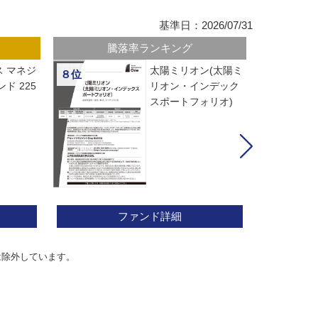
基準日：2026/07/31
騰落率ランキング
 マネジ
太陽ミリオン(太陽ミ
８位
ド 225
リオン・インデック
スポートフォリオ)
ファンド詳細
は除外しています。