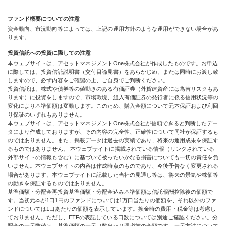
ファンド概要についての注意
資金動向、市況動向等によっては、上記の運用方針のような運用ができない場合があ
ります。
投資信託への投資に際しての注意
本ウェブサイトは、アセットマネジメントOne株式会社が作成したものです。お申込
に際しては、投資信託説明書（交付目論見書）をあらかじめ、または同時にお渡し致
しますので、必ず内容をご確認の上、ご自身でご判断ください。
投資信託は、株式や債券等の値動きのある有価証券（外貨建資産には為替リスクもあ
ります）に投資をしますので、市場環境、組入有価証券の発行者に係る信用状況等の
変化により基準価額は変動します。このため、購入金額について元本保証および利回
り保証のいずれもありません。
本ウェブサイトは、アセットマネジメントOne株式会社が信頼できると判断したデー
タにより作成しておりますが、その内容の完全性、正確性について同社が保証するも
のではありません。また、掲載データは過去の実績であり、将来の運用成果を保証す
るものではありません。 本ウェブサイトに掲載されている情報（リンクされている
外部サイトの情報も含む）に基づいて被ったいかなる損害についても一切の責任を負
いません。本ウェブサイトの内容は作成時点のものであり、今後予告なく変更される
場合があります。本ウェブサイトに記載した当社の見通し等は、将来の景気や株価等
の動きを保証するものではありません。
基準価額・分配金再投資基準価額・分配金込み基準価額は信託報酬控除後の価額で
す。当初元本が1口1円のファンドについては1万口当たりの価額を、それ以外のファ
ンドについては1口あたりの価額を表示しています。換金時の費用・税金等は考慮し
ておりません。ただし、ETFの表記している口数については別途ご確認ください。分