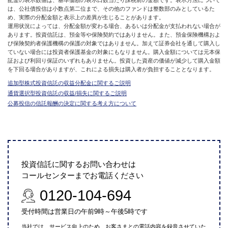
配金の表示数値は、基準価額の表示口数当たり課税前の金額です。表示方法について
は、公社債投信は小数点第二位まで、その他のファンドは整数部のみとしているた
め、実際の分配金額と表示上の差異が生じることがあります。
運用状況によっては、分配金額が変わる場合、あるいは分配金が支払われない場合が
あります。投資信託は、預金等や保険契約ではありません。また、預金保険機構およ
び保険契約者保護機構の保護の対象ではありません。加えて証券会社を通して購入し
ていない場合には投資者保護基金の対象にもなりません。購入金額については元本保
証および利回り保証のいずれもありません。投資した資産の価値が減少して購入金額
を下回る場合がありますが、これによる損失は購入者が負担することとなります。
追加型株式投資信託の収益分配金に関するご説明
通貨選択型投資信託の収益/損失に関するご説明
公募投信の信託報酬の決定に関する考え方について
投資信託に関するお問い合わせは
コールセンターまでお電話ください
0120-104-694
受付時間は営業日の午前9時～午後5時です
当社では、サービス向上のため、お客さまとの電話内容を録音させていた