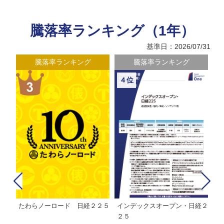
騰落率ランキング（1年）
基準日：2026/07/31
騰落率ランキング
騰落率ランキング
４位
たわらノーロード 日経２２５
インデックスオープン・日経２
Ｍ
株式フ
２５
ン