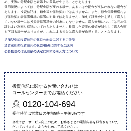
め、実際の分配金額と表示上の差異が生じることがあります。
運用状況によっては、分配金額が変わる場合、あるいは分配金が支払われない場合が
あります。投資信託は、預金等や保険契約ではありません。また、預金保険機構およ
び保険契約者保護機構の保護の対象ではありません。加えて証券会社を通して購入し
ていない場合には投資者保護基金の対象にもなりません。購入金額については元本保
証および利回り保証のいずれもありません。投資した資産の価値が減少して購入金額
を下回る場合がありますが、これによる損失は購入者が負担することとなります。
追加型株式投資信託の収益分配金に関するご説明
通貨選択型投資信託の収益/損失に関するご説明
公募投信の信託報酬の決定に関する考え方について
投資信託に関するお問い合わせは
コールセンターまでお電話ください
0120-104-694
受付時間は営業日の午前9時～午後5時です
当社では、サービス向上のため、お客さまとの電話内容を録音させていた
だいております。あらかじめご了承ください。