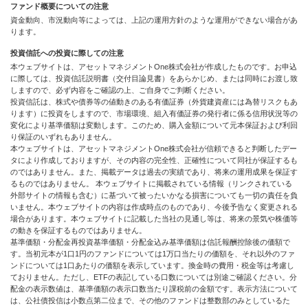
ファンド概要についての注意
資金動向、市況動向等によっては、上記の運用方針のような運用ができない場合があ
ります。
投資信託への投資に際しての注意
本ウェブサイトは、アセットマネジメントOne株式会社が作成したものです。お申込
に際しては、投資信託説明書（交付目論見書）をあらかじめ、または同時にお渡し致
しますので、必ず内容をご確認の上、ご自身でご判断ください。
投資信託は、株式や債券等の値動きのある有価証券（外貨建資産には為替リスクもあ
ります）に投資をしますので、市場環境、組入有価証券の発行者に係る信用状況等の
変化により基準価額は変動します。このため、購入金額について元本保証および利回
り保証のいずれもありません。
本ウェブサイトは、アセットマネジメントOne株式会社が信頼できると判断したデー
タにより作成しておりますが、その内容の完全性、正確性について同社が保証するも
のではありません。また、掲載データは過去の実績であり、将来の運用成果を保証す
るものではありません。 本ウェブサイトに掲載されている情報（リンクされている
外部サイトの情報も含む）に基づいて被ったいかなる損害についても一切の責任を負
いません。本ウェブサイトの内容は作成時点のものであり、今後予告なく変更される
場合があります。本ウェブサイトに記載した当社の見通し等は、将来の景気や株価等
の動きを保証するものではありません。
基準価額・分配金再投資基準価額・分配金込み基準価額は信託報酬控除後の価額で
す。当初元本が1口1円のファンドについては1万口当たりの価額を、それ以外のファ
ンドについては1口あたりの価額を表示しています。換金時の費用・税金等は考慮し
ておりません。ただし、ETFの表記している口数については別途ご確認ください。分
配金の表示数値は、基準価額の表示口数当たり課税前の金額です。表示方法について
は、公社債投信は小数点第二位まで、その他のファンドは整数部のみとしているた