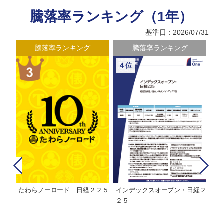
騰落率ランキング（1年）
基準日：2026/07/31
騰落率ランキング
騰落率ランキング
４位
たわらノーロード 日経２２５
インデックスオープン・日経２
Ｍ
株式フ
２５
ン