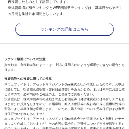
再投資したものとして計算しています。
※純資産増加額ランキングとWEB閲覧数ランキングは、基準日から過去1
ヵ月間を集計対象期間としています。
ランキングの詳細はこちら
ファンド概要についての注意
資金動向、市況動向等によっては、上記の運用方針のような運用ができない場合があ
ります。
投資信託への投資に際しての注意
本ウェブサイトは、アセットマネジメントOne株式会社が作成したものです。お申込
に際しては、投資信託説明書（交付目論見書）をあらかじめ、または同時にお渡し致
しますので、必ず内容をご確認の上、ご自身でご判断ください。
投資信託は、株式や債券等の値動きのある有価証券（外貨建資産には為替リスクもあ
ります）に投資をしますので、市場環境、組入有価証券の発行者に係る信用状況等の
変化により基準価額は変動します。このため、購入金額について元本保証および利回
り保証のいずれもありません。
本ウェブサイトは、アセットマネジメントOne株式会社が信頼できると判断したデー
タにより作成しておりますが、その内容の完全性、正確性について同社が保証するも
のではありません。また、掲載データは過去の実績であり、将来の運用成果を保証す