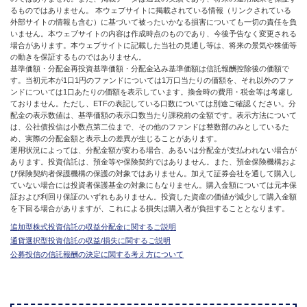
るものではありません。 本ウェブサイトに掲載されている情報（リンクされている
外部サイトの情報も含む）に基づいて被ったいかなる損害についても一切の責任を負
いません。本ウェブサイトの内容は作成時点のものであり、今後予告なく変更される
場合があります。本ウェブサイトに記載した当社の見通し等は、将来の景気や株価等
の動きを保証するものではありません。
基準価額・分配金再投資基準価額・分配金込み基準価額は信託報酬控除後の価額で
す。当初元本が1口1円のファンドについては1万口当たりの価額を、それ以外のファ
ンドについては1口あたりの価額を表示しています。換金時の費用・税金等は考慮し
ておりません。ただし、ETFの表記している口数については別途ご確認ください。分
配金の表示数値は、基準価額の表示口数当たり課税前の金額です。表示方法について
は、公社債投信は小数点第二位まで、その他のファンドは整数部のみとしているた
め、実際の分配金額と表示上の差異が生じることがあります。
運用状況によっては、分配金額が変わる場合、あるいは分配金が支払われない場合が
あります。投資信託は、預金等や保険契約ではありません。また、預金保険機構およ
び保険契約者保護機構の保護の対象ではありません。加えて証券会社を通して購入し
ていない場合には投資者保護基金の対象にもなりません。購入金額については元本保
証および利回り保証のいずれもありません。投資した資産の価値が減少して購入金額
を下回る場合がありますが、これによる損失は購入者が負担することとなります。
追加型株式投資信託の収益分配金に関するご説明
通貨選択型投資信託の収益/損失に関するご説明
公募投信の信託報酬の決定に関する考え方について