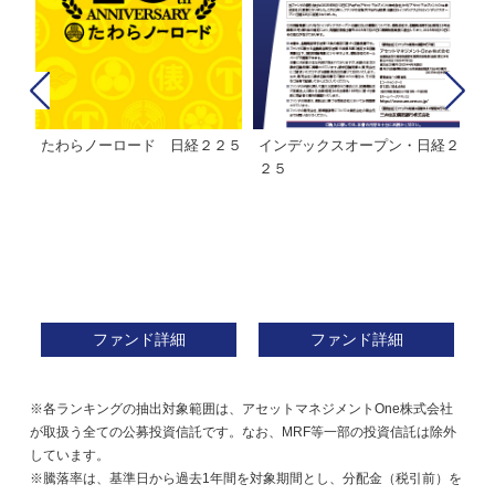
たわらノーロード 日経２２５
インデックスオープン・日経２
Ｍ
株式フ
２５
ン
ファンド詳細
ファンド詳細
※各ランキングの抽出対象範囲は、アセットマネジメントOne株式会社
が取扱う全ての公募投資信託です。なお、MRF等一部の投資信託は除外
しています。
※騰落率は、基準日から過去1年間を対象期間とし、分配金（税引前）を