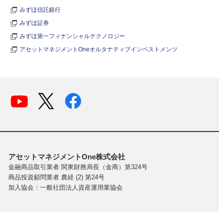
みずほ信託銀行
みずほ証券
みずほ第一フィナンシャルテクノロジー
アセットマネジメントOneオルタナティブインベストメンツ
アセットマネジメントOne株式会社
金融商品取引業者 関東財務局長（金商）第324号
商品投資顧問業者 農経 (2) 第24号
加入協会：一般社団法人資産運用業協会