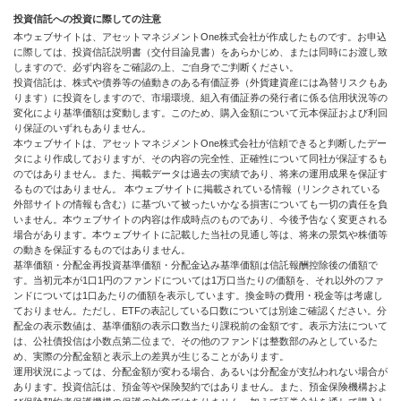
投資信託への投資に際しての注意
本ウェブサイトは、アセットマネジメントOne株式会社が作成したものです。お申込
に際しては、投資信託説明書（交付目論見書）をあらかじめ、または同時にお渡し致
しますので、必ず内容をご確認の上、ご自身でご判断ください。
投資信託は、株式や債券等の値動きのある有価証券（外貨建資産には為替リスクもあ
ります）に投資をしますので、市場環境、組入有価証券の発行者に係る信用状況等の
変化により基準価額は変動します。このため、購入金額について元本保証および利回
り保証のいずれもありません。
本ウェブサイトは、アセットマネジメントOne株式会社が信頼できると判断したデー
タにより作成しておりますが、その内容の完全性、正確性について同社が保証するも
のではありません。また、掲載データは過去の実績であり、将来の運用成果を保証す
るものではありません。 本ウェブサイトに掲載されている情報（リンクされている
外部サイトの情報も含む）に基づいて被ったいかなる損害についても一切の責任を負
いません。本ウェブサイトの内容は作成時点のものであり、今後予告なく変更される
場合があります。本ウェブサイトに記載した当社の見通し等は、将来の景気や株価等
の動きを保証するものではありません。
基準価額・分配金再投資基準価額・分配金込み基準価額は信託報酬控除後の価額で
す。当初元本が1口1円のファンドについては1万口当たりの価額を、それ以外のファ
ンドについては1口あたりの価額を表示しています。換金時の費用・税金等は考慮し
ておりません。ただし、ETFの表記している口数については別途ご確認ください。分
配金の表示数値は、基準価額の表示口数当たり課税前の金額です。表示方法について
は、公社債投信は小数点第二位まで、その他のファンドは整数部のみとしているた
め、実際の分配金額と表示上の差異が生じることがあります。
運用状況によっては、分配金額が変わる場合、あるいは分配金が支払われない場合が
あります。投資信託は、預金等や保険契約ではありません。また、預金保険機構およ