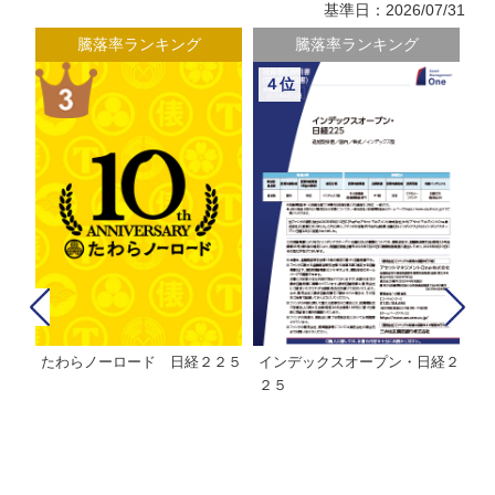
基準日：2026/07/31
騰落率ランキング
騰落率ランキング
４位
たわらノーロード 日経２２５
インデックスオープン・日経２
Ｍ
株式フ
２５
ン