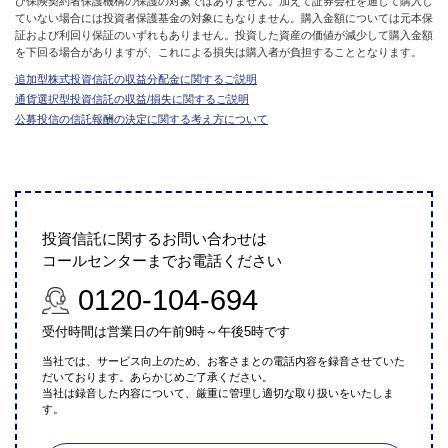
び保険契約者保護機構の保護の対象ではありません。加えて証券会社を通して購入し
ていない場合には投資者保護基金の対象にもなりません。購入金額については元本保
証および利回り保証のいずれもありません。投資した資産の価値が減少して購入金額
を下回る場合がありますが、これによる損失は購入者が負担することとなります。
追加型株式投資信託の収益分配金に関するご説明
通貨選択型投資信託の収益/損失に関するご説明
公募投信の信託報酬の決定に関する考え方について
投資信託に関するお問い合わせは
コールセンターまでお電話ください
0120-104-694
受付時間は営業日の午前9時～午後5時です
当社では、サービス向上のため、お客さまとの電話内容を録音させていた
だいております。あらかじめご了承ください。
当社は録音した内容について、厳重に管理し適切な取り扱いをいたしま
す。