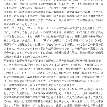
に際しては、投資信託説明書（交付目論見書）をあらかじめ、または同時にお渡し致
しますので、必ず内容をご確認の上、ご自身でご判断ください。
投資信託は、株式や債券等の値動きのある有価証券（外貨建資産には為替リスクもあ
ります）に投資をしますので、市場環境、組入有価証券の発行者に係る信用状況等の
変化により基準価額は変動します。このため、購入金額について元本保証および利回
り保証のいずれもありません。
本ウェブサイトは、アセットマネジメントOne株式会社が信頼できると判断したデー
タにより作成しておりますが、その内容の完全性、正確性について同社が保証するも
のではありません。また、掲載データは過去の実績であり、将来の運用成果を保証す
るものではありません。 本ウェブサイトに掲載されている情報（リンクされている
外部サイトの情報も含む）に基づいて被ったいかなる損害についても一切の責任を負
いません。本ウェブサイトの内容は作成時点のものであり、今後予告なく変更される
場合があります。本ウェブサイトに記載した当社の見通し等は、将来の景気や株価等
の動きを保証するものではありません。
基準価額・分配金再投資基準価額・分配金込み基準価額は信託報酬控除後の価額で
す。当初元本が1口1円のファンドについては1万口当たりの価額を、それ以外のファ
ンドについては1口あたりの価額を表示しています。換金時の費用・税金等は考慮し
ておりません。ただし、ETFの表記している口数については別途ご確認ください。分
配金の表示数値は、基準価額の表示口数当たり課税前の金額です。表示方法について
は、公社債投信は小数点第二位まで、その他のファンドは整数部のみとしているた
め、実際の分配金額と表示上の差異が生じることがあります。
運用状況によっては、分配金額が変わる場合、あるいは分配金が支払われない場合が
あります。投資信託は、預金等や保険契約ではありません。また、預金保険機構およ
び保険契約者保護機構の保護の対象ではありません。加えて証券会社を通して購入し
ていない場合には投資者保護基金の対象にもなりません。購入金額については元本保
証および利回り保証のいずれもありません。投資した資産の価値が減少して購入金額