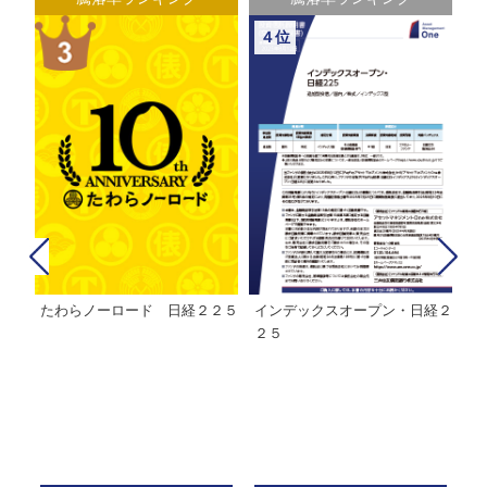
４位
たわらノーロード 日経２２５
インデックスオープン・日経２
Ｍ
株式フ
２５
ン