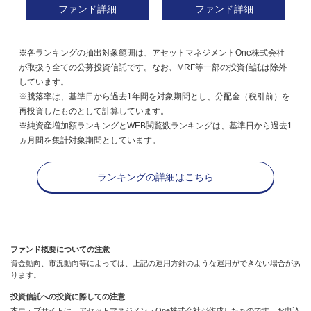
ファンド詳細
ファンド詳細
※各ランキングの抽出対象範囲は、アセットマネジメントOne株式会社
が取扱う全ての公募投資信託です。なお、MRF等一部の投資信託は除外
しています。
※騰落率は、基準日から過去1年間を対象期間とし、分配金（税引前）を
再投資したものとして計算しています。
※純資産増加額ランキングとWEB閲覧数ランキングは、基準日から過去1
ヵ月間を集計対象期間としています。
ランキングの詳細はこちら
ファンド概要についての注意
資金動向、市況動向等によっては、上記の運用方針のような運用ができない場合があ
ります。
投資信託への投資に際しての注意
本ウェブサイトは、アセットマネジメントOne株式会社が作成したものです。お申込