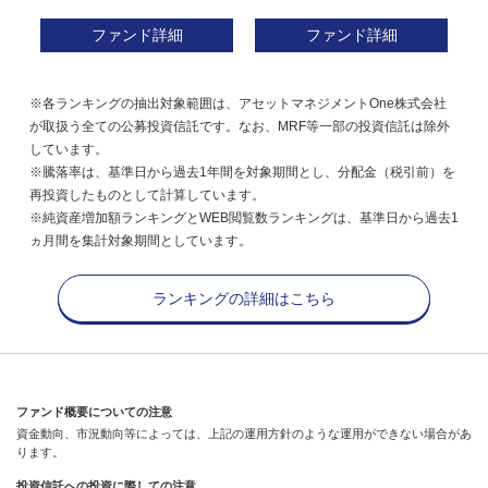
ファンド詳細
ファンド詳細
※各ランキングの抽出対象範囲は、アセットマネジメントOne株式会社
が取扱う全ての公募投資信託です。なお、MRF等一部の投資信託は除外
しています。
※騰落率は、基準日から過去1年間を対象期間とし、分配金（税引前）を
再投資したものとして計算しています。
※純資産増加額ランキングとWEB閲覧数ランキングは、基準日から過去1
ヵ月間を集計対象期間としています。
ランキングの詳細はこちら
ファンド概要についての注意
資金動向、市況動向等によっては、上記の運用方針のような運用ができない場合があ
ります。
投資信託への投資に際しての注意