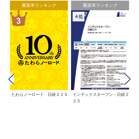
騰落率ランキング
騰落率ランキング
４位
たわらノーロード 日経２２５
インデックスオープン・日経２
Ｍ
株式フ
２５
ン