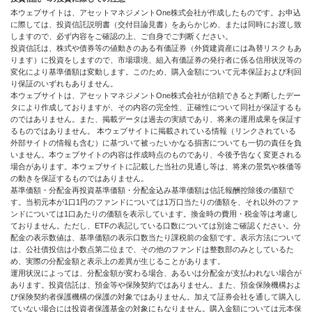
本ウェブサイトは、アセットマネジメントOne株式会社が作成したものです。お申込
に際しては、投資信託説明書（交付目論見書）をあらかじめ、または同時にお渡し致
しますので、必ず内容をご確認の上、ご自身でご判断ください。
投資信託は、株式や債券等の値動きのある有価証券（外貨建資産には為替リスクもあ
ります）に投資をしますので、市場環境、組入有価証券の発行者に係る信用状況等の
変化により基準価額は変動します。このため、購入金額について元本保証および利回
り保証のいずれもありません。
本ウェブサイトは、アセットマネジメントOne株式会社が信頼できると判断したデー
タにより作成しておりますが、その内容の完全性、正確性について同社が保証するも
のではありません。また、掲載データは過去の実績であり、将来の運用成果を保証す
るものではありません。 本ウェブサイトに掲載されている情報（リンクされている
外部サイトの情報も含む）に基づいて被ったいかなる損害についても一切の責任を負
いません。本ウェブサイトの内容は作成時点のものであり、今後予告なく変更される
場合があります。本ウェブサイトに記載した当社の見通し等は、将来の景気や株価等
の動きを保証するものではありません。
基準価額・分配金再投資基準価額・分配金込み基準価額は信託報酬控除後の価額で
す。当初元本が1口1円のファンドについては1万口当たりの価額を、それ以外のファ
ンドについては1口あたりの価額を表示しています。換金時の費用・税金等は考慮し
ておりません。ただし、ETFの表記している口数については別途ご確認ください。分
配金の表示数値は、基準価額の表示口数当たり課税前の金額です。表示方法について
は、公社債投信は小数点第二位まで、その他のファンドは整数部のみとしているた
め、実際の分配金額と表示上の差異が生じることがあります。
運用状況によっては、分配金額が変わる場合、あるいは分配金が支払われない場合が
あります。投資信託は、預金等や保険契約ではありません。また、預金保険機構およ
び保険契約者保護機構の保護の対象ではありません。加えて証券会社を通して購入し
ていない場合には投資者保護基金の対象にもなりません。購入金額については元本保