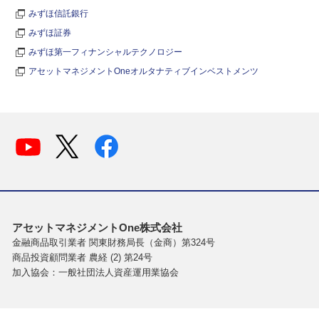
みずほ信託銀行
みずほ証券
みずほ第一フィナンシャルテクノロジー
アセットマネジメントOneオルタナティブインベストメンツ
アセットマネジメントOne株式会社
金融商品取引業者 関東財務局長（金商）第324号
商品投資顧問業者 農経 (2) 第24号
加入協会：一般社団法人資産運用業協会