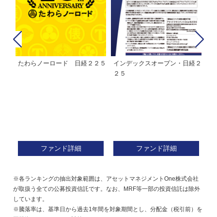
たわらノーロード 日経２２５
インデックスオープン・日経２
Ｍ
株式フ
２５
ン
ファンド詳細
ファンド詳細
※各ランキングの抽出対象範囲は、アセットマネジメントOne株式会社
が取扱う全ての公募投資信託です。なお、MRF等一部の投資信託は除外
しています。
※騰落率は、基準日から過去1年間を対象期間とし、分配金（税引前）を