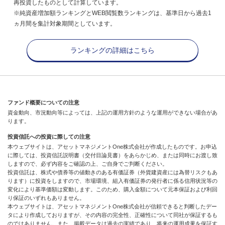
再投資したものとして計算しています。
※純資産増加額ランキングとWEB閲覧数ランキングは、基準日から過去1
ヵ月間を集計対象期間としています。
ランキングの詳細はこちら
ファンド概要についての注意
資金動向、市況動向等によっては、上記の運用方針のような運用ができない場合があ
ります。
投資信託への投資に際しての注意
本ウェブサイトは、アセットマネジメントOne株式会社が作成したものです。お申込
に際しては、投資信託説明書（交付目論見書）をあらかじめ、または同時にお渡し致
しますので、必ず内容をご確認の上、ご自身でご判断ください。
投資信託は、株式や債券等の値動きのある有価証券（外貨建資産には為替リスクもあ
ります）に投資をしますので、市場環境、組入有価証券の発行者に係る信用状況等の
変化により基準価額は変動します。このため、購入金額について元本保証および利回
り保証のいずれもありません。
本ウェブサイトは、アセットマネジメントOne株式会社が信頼できると判断したデー
タにより作成しておりますが、その内容の完全性、正確性について同社が保証するも
のではありません。また、掲載データは過去の実績であり、将来の運用成果を保証す