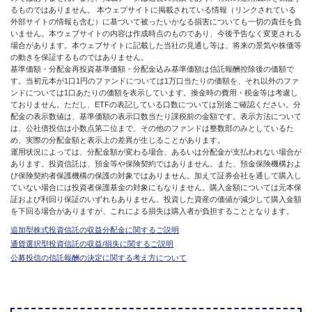
るものではありません。 本ウェブサイトに掲載されている情報（リンクされている
外部サイトの情報も含む）に基づいて被ったいかなる損害についても一切の責任を負
いません。本ウェブサイトの内容は作成時点のものであり、今後予告なく変更される
場合があります。本ウェブサイトに記載した当社の見通し等は、将来の景気や株価等
の動きを保証するものではありません。
基準価額・分配金再投資基準価額・分配金込み基準価額は信託報酬控除後の価額で
す。当初元本が1口1円のファンドについては1万口当たりの価額を、それ以外のファ
ンドについては1口あたりの価額を表示しています。換金時の費用・税金等は考慮し
ておりません。ただし、ETFの表記している口数については別途ご確認ください。分
配金の表示数値は、基準価額の表示口数当たり課税前の金額です。表示方法について
は、公社債投信は小数点第二位まで、その他のファンドは整数部のみとしているた
め、実際の分配金額と表示上の差異が生じることがあります。
運用状況によっては、分配金額が変わる場合、あるいは分配金が支払われない場合が
あります。投資信託は、預金等や保険契約ではありません。また、預金保険機構およ
び保険契約者保護機構の保護の対象ではありません。加えて証券会社を通して購入し
ていない場合には投資者保護基金の対象にもなりません。購入金額については元本保
証および利回り保証のいずれもありません。投資した資産の価値が減少して購入金額
を下回る場合がありますが、これによる損失は購入者が負担することとなります。
追加型株式投資信託の収益分配金に関するご説明
通貨選択型投資信託の収益/損失に関するご説明
公募投信の信託報酬の決定に関する考え方について