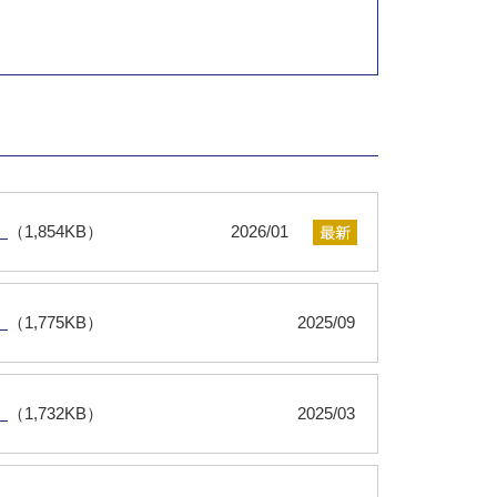
）
（1,854KB）
2026/01
）
（1,775KB）
2025/09
）
（1,732KB）
2025/03