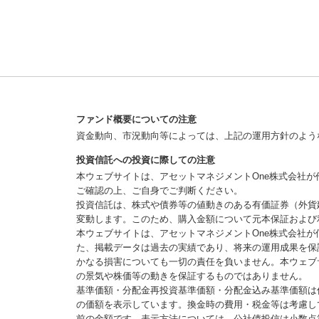
ファンド概要についての注意
資金動向、市況動向等によっては、上記の運用方針のよう
投資信託への投資に際しての注意
本ウェブサイトは、アセットマネジメントOne株式会社
ご確認の上、ご自身でご判断ください。
投資信託は、株式や債券等の値動きのある有価証券（外貨
変動します。このため、購入金額について元本保証および
本ウェブサイトは、アセットマネジメントOne株式会社
た、掲載データは過去の実績であり、将来の運用成果を保
かなる損害についても一切の責任を負いません。本ウェブ
の景気や株価等の動きを保証するものではありません。
基準価額・分配金再投資基準価額・分配金込み基準価額は
の価額を表示しています。換金時の費用・税金等は考慮し
前の金額です。表示方法については、公社債投信は小数点