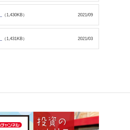
）
（1,430KB）
2021/09
）
（1,431KB）
2021/03