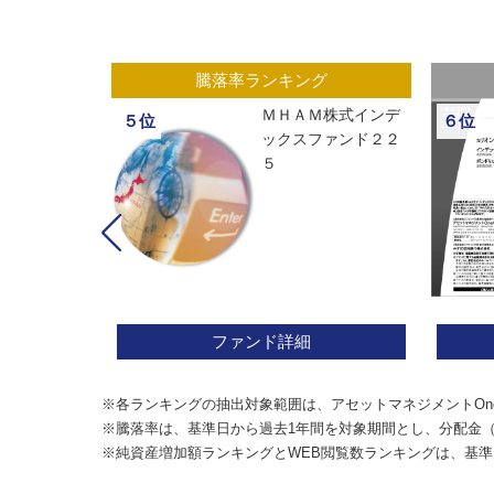
グ
騰落率ランキング
ックスオープ
ＭＨＡＭ株式インデ
５位
６位
経２２５
ックスファンド２２
５
ファンド詳細
※各ランキングの抽出対象範囲は、アセットマネジメントOn
※騰落率は、基準日から過去1年間を対象期間とし、分配金
※純資産増加額ランキングとWEB閲覧数ランキングは、基準