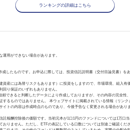
ランキングの詳細はこちら
な運用ができない場合があります。
が作成したものです。お申込に際しては、投資信託説明書（交付目論見書）を
建資産には為替リスクもあります）に投資をしますので、市場環境、組入有
利回り保証のいずれもありません。
が信頼できると判断したデータにより作成しておりますが、その内容の完全性
証するものではありません。 本ウェブサイトに掲載されている情報（リンク
サイトの内容は作成時点のものであり、今後予告なく変更される場合があり
信託報酬控除後の価額です。当初元本が1口1円のファンドについては1万口
ておりません。ただし、ETFの表記している口数については別途ご確認くだ
第二位まで、その他のファンドは整数部のみとしているため、実際の分配金