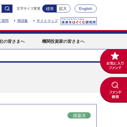
拡大
English
文字サイズ変更
標準
ご質問
用語集
サイトマップ
社
の皆さまへ
機関投資家
の皆さまへ
償還済