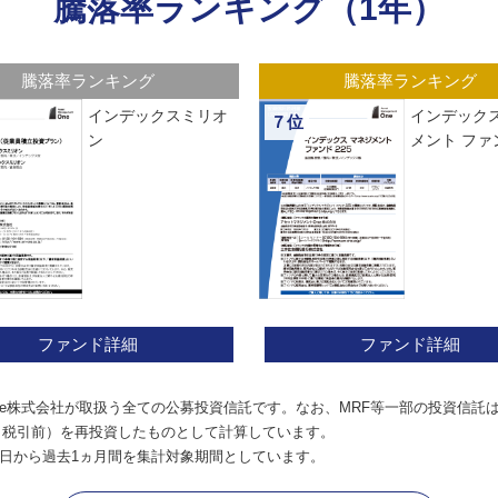
騰落率ランキング（1年）
騰落率ランキング
騰落率ランキング
インデックスミリオ
インデックス
７位
ン
メント ファン
ファンド詳細
ファンド詳細
e株式会社が取扱う全ての公募投資信託です。なお、MRF等一部の投資信託
（税引前）を再投資したものとして計算しています。
日から過去1ヵ月間を集計対象期間としています。