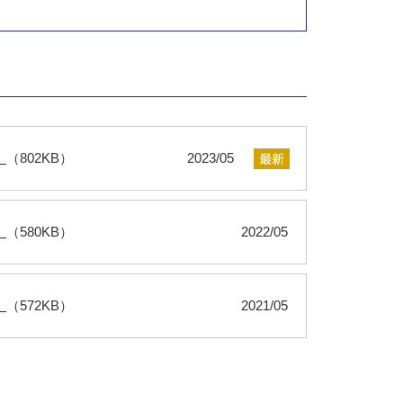
）
（802KB）
2023/05
）
（580KB）
2022/05
）
（572KB）
2021/05