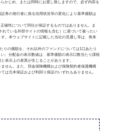
あらかじめ、または同時にお渡し致しますので、必ず内容を
価証券の発行者に係る信用状況等の変化により基準価額は
、正確性について同社が保証するものではありません。ま
されている外部サイトの情報も含む）に基づいて被ったい
ます。本ウェブサイトに記載した当社の見通し等は、将来
当たりの価額を、それ以外のファンドについては1口あたり
さい。分配金の表示数値は、基準価額の表示口数当たり課税
額と表示上の差異が生じることがあります。
りません。また、預金保険機構および保険契約者保護機構
いては元本保証および利回り保証のいずれもありません。