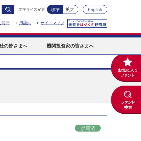
拡大
English
文字サイズ変更
標準
ご質問
用語集
サイトマップ
社
の皆さまへ
機関投資家
の皆さまへ
償還済