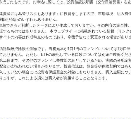
が作成したものです。お申込に際しては、投資信託説明書（交付目論見書）を
建資産には為替リスクもあります）に投資をしますので、市場環境、組入有
利回り保証のいずれもありません。
が信頼できると判断したデータにより作成しておりますが、その内容の完全性
証するものではありません。 本ウェブサイトに掲載されている情報（リンク
サイトの内容は作成時点のものであり、今後予告なく変更される場合があり
信託報酬控除後の価額です。当初元本が1口1円のファンドについては1万口
ておりません。ただし、ETFの表記している口数については別途ご確認くだ
第二位まで、その他のファンドは整数部のみとしているため、実際の分配金
配金が支払われない場合があります。投資信託は、預金等や保険契約ではあ
入していない場合には投資者保護基金の対象にもなりません。購入金額につ
りますが、これによる損失は購入者が負担することとなります。