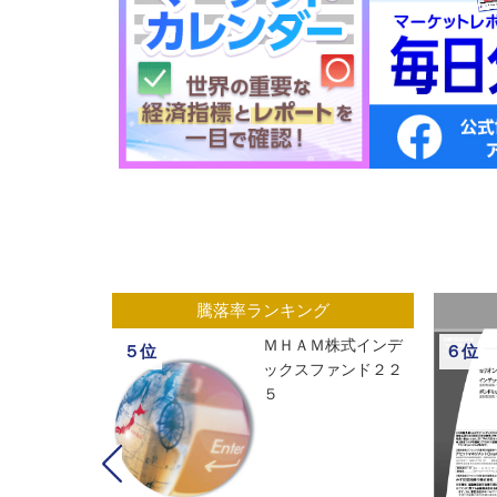
グ
騰落率ランキング
ックスオープ
ＭＨＡＭ株式インデ
５位
６位
経２２５
ックスファンド２２
５