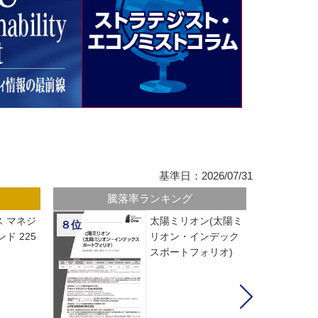
基準日：2026/07/31
騰落率ランキング
 マネジ
太陽ミリオン(太陽ミ
８位
ド 225
リオン・インデック
スポートフォリオ)