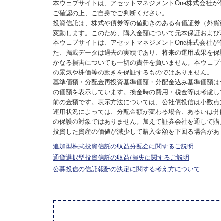
本ウェブサイトは、アセットマネジメントOne株式会社
ご確認の上、ご自身でご判断ください。
投資信託は、株式や債券等の値動きのある有価証券（外貨
変動します。このため、購入金額について元本保証および
本ウェブサイトは、アセットマネジメントOne株式会社
た、掲載データは過去の実績であり、将来の運用成果を保
かなる損害についても一切の責任を負いません。本ウェブ
の景気や株価等の動きを保証するものではありません。
基準価額・分配金再投資基準価額・分配金込み基準価額は
の価額を表示しています。換金時の費用・税金等は考慮し
前の金額です。表示方法については、公社債投信は小数点
運用状況によっては、分配金額が変わる場合、あるいは分
の保護の対象ではありません。加えて証券会社を通して購
投資した資産の価値が減少して購入金額を下回る場合があ
追加型株式投資信託の収益分配金に関するご説明
通貨選択型投資信託の収益/損失に関するご説明
公募投信の信託報酬の決定に関する考え方について