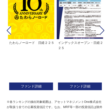
たわらノーロード 日経２２５
インデックスオープン・日経２
Ｍ
株式フ
２５
ン
ファンド詳細
ファンド詳細
※各ランキングの抽出対象範囲は、アセットマネジメントOne株式会社
が取扱う全ての公募投資信託です。なお、MRF等一部の投資信託は除外