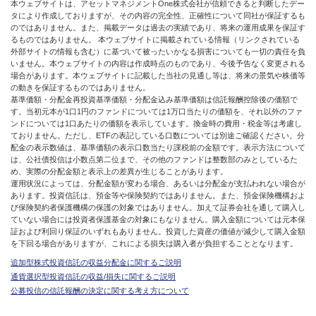
本ウェブサイトは、アセットマネジメントOne株式会社が信頼できると判断したデー
タにより作成しておりますが、その内容の完全性、正確性について同社が保証するも
のではありません。また、掲載データは過去の実績であり、将来の運用成果を保証す
るものではありません。 本ウェブサイトに掲載されている情報（リンクされている
外部サイトの情報も含む）に基づいて被ったいかなる損害についても一切の責任を負
いません。本ウェブサイトの内容は作成時点のものであり、今後予告なく変更される
場合があります。本ウェブサイトに記載した当社の見通し等は、将来の景気や株価等
の動きを保証するものではありません。
基準価額・分配金再投資基準価額・分配金込み基準価額は信託報酬控除後の価額で
す。当初元本が1口1円のファンドについては1万口当たりの価額を、それ以外のファ
ンドについては1口あたりの価額を表示しています。換金時の費用・税金等は考慮し
ておりません。ただし、ETFの表記している口数については別途ご確認ください。分
配金の表示数値は、基準価額の表示口数当たり課税前の金額です。表示方法について
は、公社債投信は小数点第二位まで、その他のファンドは整数部のみとしているた
め、実際の分配金額と表示上の差異が生じることがあります。
運用状況によっては、分配金額が変わる場合、あるいは分配金が支払われない場合が
あります。投資信託は、預金等や保険契約ではありません。また、預金保険機構およ
び保険契約者保護機構の保護の対象ではありません。加えて証券会社を通して購入し
ていない場合には投資者保護基金の対象にもなりません。購入金額については元本保
証および利回り保証のいずれもありません。投資した資産の価値が減少して購入金額
を下回る場合がありますが、これによる損失は購入者が負担することとなります。
追加型株式投資信託の収益分配金に関するご説明
通貨選択型投資信託の収益/損失に関するご説明
公募投信の信託報酬の決定に関する考え方について