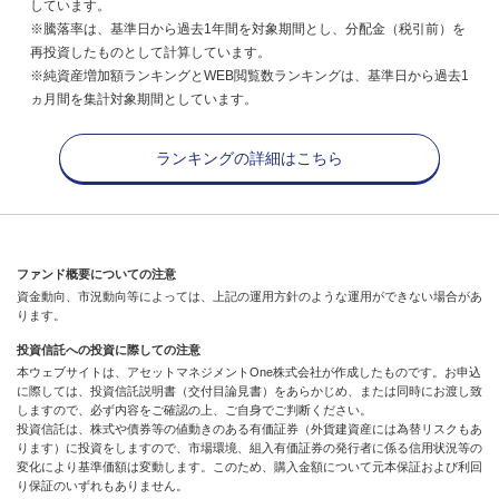
しています。
※騰落率は、基準日から過去1年間を対象期間とし、分配金（税引前）を
再投資したものとして計算しています。
※純資産増加額ランキングとWEB閲覧数ランキングは、基準日から過去1
ヵ月間を集計対象期間としています。
ランキングの詳細はこちら
ファンド概要についての注意
資金動向、市況動向等によっては、上記の運用方針のような運用ができない場合があ
ります。
投資信託への投資に際しての注意
本ウェブサイトは、アセットマネジメントOne株式会社が作成したものです。お申込
に際しては、投資信託説明書（交付目論見書）をあらかじめ、または同時にお渡し致
しますので、必ず内容をご確認の上、ご自身でご判断ください。
投資信託は、株式や債券等の値動きのある有価証券（外貨建資産には為替リスクもあ
ります）に投資をしますので、市場環境、組入有価証券の発行者に係る信用状況等の
変化により基準価額は変動します。このため、購入金額について元本保証および利回
り保証のいずれもありません。