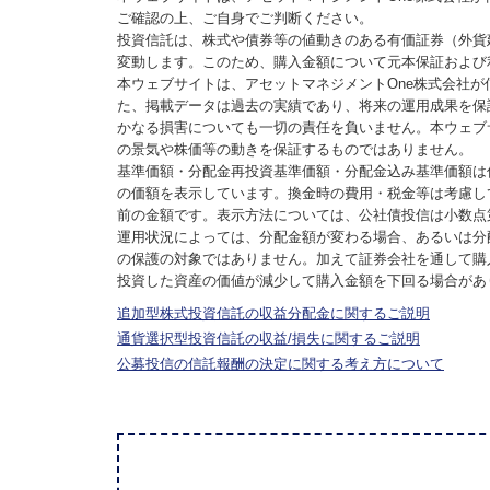
ご確認の上、ご自身でご判断ください。
投資信託は、株式や債券等の値動きのある有価証券（外貨
変動します。このため、購入金額について元本保証および
本ウェブサイトは、アセットマネジメントOne株式会社
た、掲載データは過去の実績であり、将来の運用成果を保
かなる損害についても一切の責任を負いません。本ウェブ
の景気や株価等の動きを保証するものではありません。
基準価額・分配金再投資基準価額・分配金込み基準価額は
の価額を表示しています。換金時の費用・税金等は考慮し
前の金額です。表示方法については、公社債投信は小数点
運用状況によっては、分配金額が変わる場合、あるいは分
の保護の対象ではありません。加えて証券会社を通して購
投資した資産の価値が減少して購入金額を下回る場合があ
追加型株式投資信託の収益分配金に関するご説明
通貨選択型投資信託の収益/損失に関するご説明
公募投信の信託報酬の決定に関する考え方について