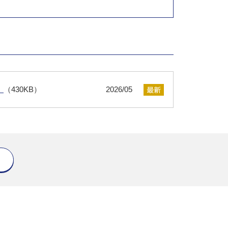
）
（430KB）
2026/05