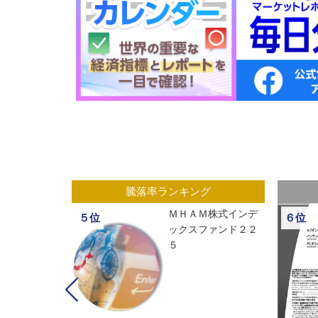
グ
騰落率ランキング
ックスオープ
ＭＨＡＭ株式インデ
５位
６位
経２２５
ックスファンド２２
５