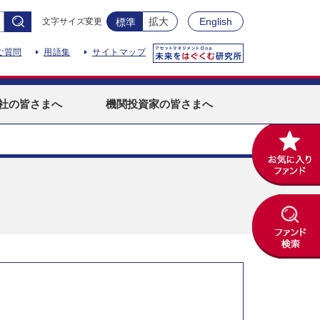
拡大
English
文字サイズ変更
標準
ご質問
用語集
サイトマップ
社
の皆さまへ
機関投資家
の皆さまへ