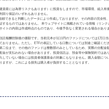
建資産には為替リスクもあります）に投資をしますので、市場環境、組入有
利回り保証のいずれもありません。
が信頼できると判断したデータにより作成しておりますが、その内容の完全性
証するものではありません。 本ウェブサイトに掲載されている情報（リンク
サイトの内容は作成時点のものであり、今後予告なく変更される場合があり
信託報酬控除後の価額です。当初元本が1口1円のファンドについては1万口
ておりません。ただし、ETFの表記している口数については別途ご確認くだ
第二位まで、その他のファンドは整数部のみとしているため、実際の分配金
配金が支払われない場合があります。投資信託は、預金等や保険契約ではあ
入していない場合には投資者保護基金の対象にもなりません。購入金額につ
りますが、これによる損失は購入者が負担することとなります。