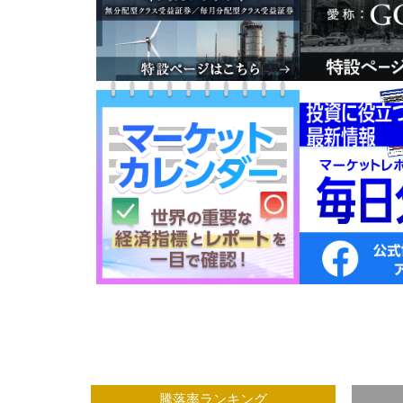
グ
騰落率ランキング