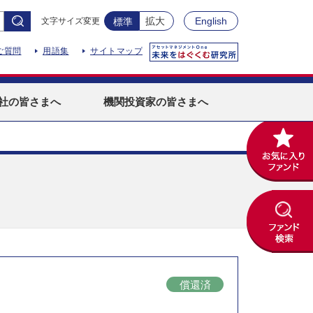
拡大
English
文字サイズ変更
標準
ご質問
用語集
サイトマップ
社
の皆さまへ
機関投資家
の皆さまへ
償還済