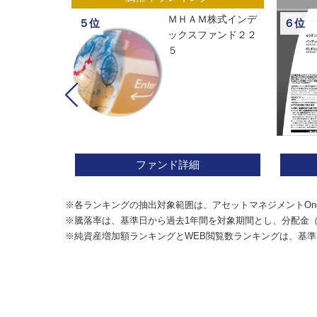
ックスオープ
ＭＨＡＭ株式インデ
５位
６位
経２２５
ックスファンド２２
５
ファンド詳細
※各ランキングの抽出対象範囲は、アセットマネジメントOn
※騰落率は、基準日から過去1年間を対象期間とし、分配金
※純資産増加額ランキングとWEB閲覧数ランキングは、基準