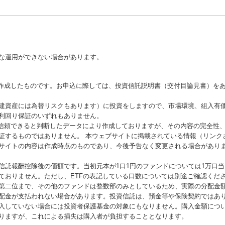
な運用ができない場合があります。
が作成したものです。お申込に際しては、投資信託説明書（交付目論見書）を
建資産には為替リスクもあります）に投資をしますので、市場環境、組入有
利回り保証のいずれもありません。
が信頼できると判断したデータにより作成しておりますが、その内容の完全性
証するものではありません。 本ウェブサイトに掲載されている情報（リンク
サイトの内容は作成時点のものであり、今後予告なく変更される場合があり
信託報酬控除後の価額です。当初元本が1口1円のファンドについては1万口
ておりません。ただし、ETFの表記している口数については別途ご確認くだ
第二位まで、その他のファンドは整数部のみとしているため、実際の分配金
配金が支払われない場合があります。投資信託は、預金等や保険契約ではあ
入していない場合には投資者保護基金の対象にもなりません。購入金額につ
りますが、これによる損失は購入者が負担することとなります。