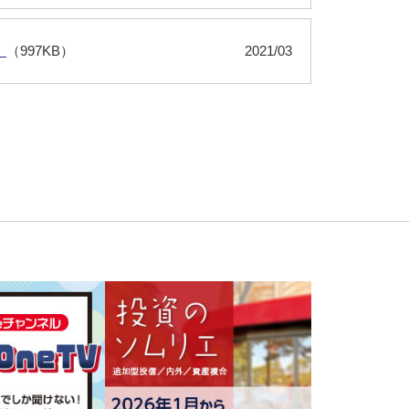
）
（997KB）
2021/03