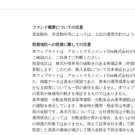
ファンド概要についての注意
資金動向、市況動向等によっては、上記の運用方針のよう
投資信託への投資に際しての注意
本ウェブサイトは、アセットマネジメントOne株式会社
ご確認の上、ご自身でご判断ください。
投資信託は、株式や債券等の値動きのある有価証券（外貨
変動します。このため、購入金額について元本保証および
本ウェブサイトは、アセットマネジメントOne株式会社
た、掲載データは過去の実績であり、将来の運用成果を保
かなる損害についても一切の責任を負いません。本ウェブ
の景気や株価等の動きを保証するものではありません。
基準価額・分配金再投資基準価額・分配金込み基準価額は
の価額を表示しています。換金時の費用・税金等は考慮し
前の金額です。表示方法については、公社債投信は小数点
運用状況によっては、分配金額が変わる場合、あるいは分
の保護の対象ではありません。加えて証券会社を通して購
投資した資産の価値が減少して購入金額を下回る場合があ