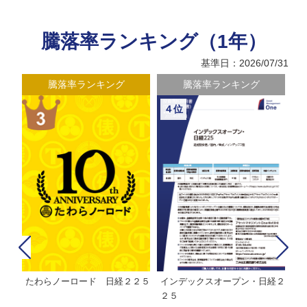
騰落率ランキング（1年）
基準日：2026/07/31
騰落率ランキング
騰落率ランキング
４位
たわらノーロード 日経２２５
インデックスオープン・日経２
Ｍ
株式フ
２５
ン