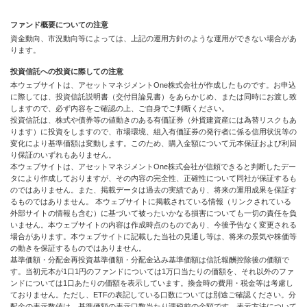
ファンド概要についての注意
資金動向、市況動向等によっては、上記の運用方針のような運用ができない場合があ
ります。
投資信託への投資に際しての注意
本ウェブサイトは、アセットマネジメントOne株式会社が作成したものです。お申込
に際しては、投資信託説明書（交付目論見書）をあらかじめ、または同時にお渡し致
しますので、必ず内容をご確認の上、ご自身でご判断ください。
投資信託は、株式や債券等の値動きのある有価証券（外貨建資産には為替リスクもあ
ります）に投資をしますので、市場環境、組入有価証券の発行者に係る信用状況等の
変化により基準価額は変動します。このため、購入金額について元本保証および利回
り保証のいずれもありません。
本ウェブサイトは、アセットマネジメントOne株式会社が信頼できると判断したデー
タにより作成しておりますが、その内容の完全性、正確性について同社が保証するも
のではありません。また、掲載データは過去の実績であり、将来の運用成果を保証す
るものではありません。 本ウェブサイトに掲載されている情報（リンクされている
外部サイトの情報も含む）に基づいて被ったいかなる損害についても一切の責任を負
いません。本ウェブサイトの内容は作成時点のものであり、今後予告なく変更される
場合があります。本ウェブサイトに記載した当社の見通し等は、将来の景気や株価等
の動きを保証するものではありません。
基準価額・分配金再投資基準価額・分配金込み基準価額は信託報酬控除後の価額で
す。当初元本が1口1円のファンドについては1万口当たりの価額を、それ以外のファ
ンドについては1口あたりの価額を表示しています。換金時の費用・税金等は考慮し
ておりません。ただし、ETFの表記している口数については別途ご確認ください。分
配金の表示数値は、基準価額の表示口数当たり課税前の金額です。表示方法について