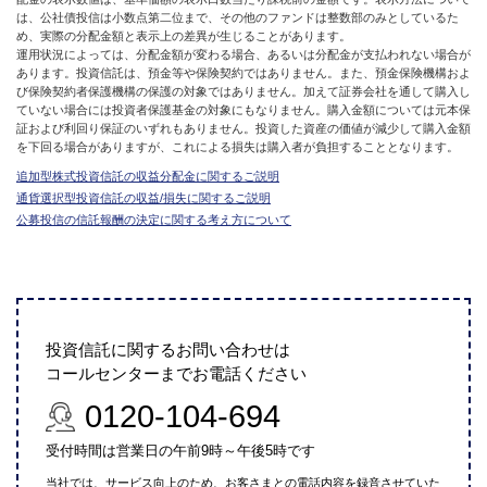
は、公社債投信は小数点第二位まで、その他のファンドは整数部のみとしているた
め、実際の分配金額と表示上の差異が生じることがあります。
運用状況によっては、分配金額が変わる場合、あるいは分配金が支払われない場合が
あります。投資信託は、預金等や保険契約ではありません。また、預金保険機構およ
び保険契約者保護機構の保護の対象ではありません。加えて証券会社を通して購入し
ていない場合には投資者保護基金の対象にもなりません。購入金額については元本保
証および利回り保証のいずれもありません。投資した資産の価値が減少して購入金額
を下回る場合がありますが、これによる損失は購入者が負担することとなります。
追加型株式投資信託の収益分配金に関するご説明
通貨選択型投資信託の収益/損失に関するご説明
公募投信の信託報酬の決定に関する考え方について
投資信託に関するお問い合わせは
コールセンターまでお電話ください
0120-104-694
受付時間は営業日の午前9時～午後5時です
当社では、サービス向上のため、お客さまとの電話内容を録音させていた