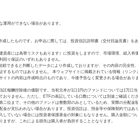
な運用ができない場合があります。
が作成したものです。お申込に際しては、投資信託説明書（交付目論見書）を
建資産には為替リスクもあります）に投資をしますので、市場環境、組入有
利回り保証のいずれもありません。
が信頼できると判断したデータにより作成しておりますが、その内容の完全性
証するものではありません。 本ウェブサイトに掲載されている情報（リンク
サイトの内容は作成時点のものであり、今後予告なく変更される場合があり
信託報酬控除後の価額です。当初元本が1口1円のファンドについては1万口
ておりません。ただし、ETFの表記している口数については別途ご確認くだ
第二位まで、その他のファンドは整数部のみとしているため、実際の分配金
配金が支払われない場合があります。投資信託は、預金等や保険契約ではあ
入していない場合には投資者保護基金の対象にもなりません。購入金額につ
りますが、これによる損失は購入者が負担することとなります。