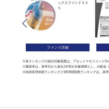
経２２５
ックスファンド２２
５
ファンド詳細
※各ランキングの抽出対象範囲は、アセットマネジメントOn
※騰落率は、基準日から過去1年間を対象期間とし、分配金
※純資産増加額ランキングとWEB閲覧数ランキングは、基準