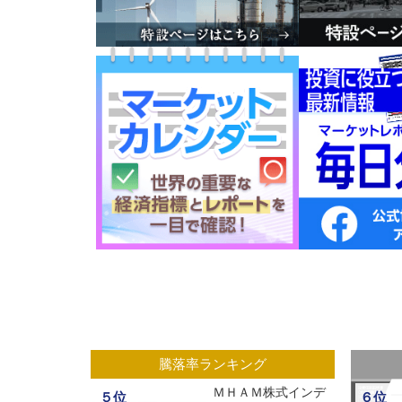
グ
騰落率ランキング
ックスオープ
ＭＨＡＭ株式インデ
５位
６位