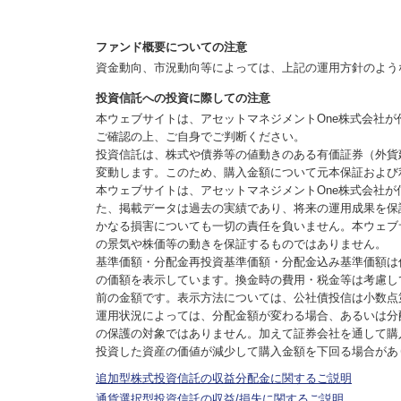
ファンド概要についての注意
資金動向、市況動向等によっては、上記の運用方針のよう
投資信託への投資に際しての注意
本ウェブサイトは、アセットマネジメントOne株式会社
ご確認の上、ご自身でご判断ください。
投資信託は、株式や債券等の値動きのある有価証券（外貨
変動します。このため、購入金額について元本保証および
本ウェブサイトは、アセットマネジメントOne株式会社
た、掲載データは過去の実績であり、将来の運用成果を保
かなる損害についても一切の責任を負いません。本ウェブ
の景気や株価等の動きを保証するものではありません。
基準価額・分配金再投資基準価額・分配金込み基準価額は
の価額を表示しています。換金時の費用・税金等は考慮し
前の金額です。表示方法については、公社債投信は小数点
運用状況によっては、分配金額が変わる場合、あるいは分
の保護の対象ではありません。加えて証券会社を通して購
投資した資産の価値が減少して購入金額を下回る場合があ
追加型株式投資信託の収益分配金に関するご説明
通貨選択型投資信託の収益/損失に関するご説明