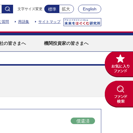
拡大
English
文字サイズ変更
標準
ご質問
用語集
サイトマップ
社
の皆さまへ
機関投資家
の皆さまへ
償還済