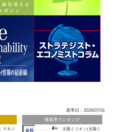
基準日：2026/07/31
騰落率ランキング
 マネジ
太陽ミリオン(太陽ミ
８位