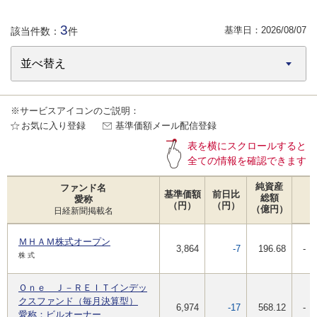
3
基準日：
2026/08/07
該当件数：
件
※サービスアイコンのご説明：
お気に入り登録
基準価額メール配信登録
表を横にスクロールすると
全ての情報を確認できます
純資産
ファンド名
基準価額
前日比
総額
愛称
（円）
（円）
（億円）
日経新聞掲載名
ＭＨＡＭ株式オープン
3,864
-7
196.68
-
株 式
Ｏｎｅ Ｊ－ＲＥＩＴインデッ
クスファンド（毎月決算型）
6,974
-17
568.12
-
愛称：ビルオーナー