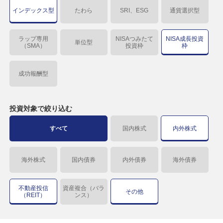
インデックス型
たわら
SRI、ESG
通貨選択型
ラップ専用
NISAつみたて
NISA成長投資
単位型
（SMA）
投資枠
枠
成功報酬型
投資対象で
絞り込む
すべて
国内株式
内外株式
海外株式
国内債券
内外債券
海外債券
不動産投信
資産複合（バラ
その他
（REIT）
ンス）