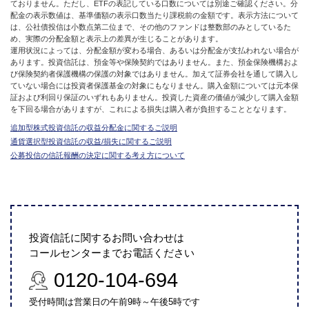
ておりません。ただし、ETFの表記している口数については別途ご確認ください。分
配金の表示数値は、基準価額の表示口数当たり課税前の金額です。表示方法について
は、公社債投信は小数点第二位まで、その他のファンドは整数部のみとしているた
め、実際の分配金額と表示上の差異が生じることがあります。
運用状況によっては、分配金額が変わる場合、あるいは分配金が支払われない場合が
あります。投資信託は、預金等や保険契約ではありません。また、預金保険機構およ
び保険契約者保護機構の保護の対象ではありません。加えて証券会社を通して購入し
ていない場合には投資者保護基金の対象にもなりません。購入金額については元本保
証および利回り保証のいずれもありません。投資した資産の価値が減少して購入金額
を下回る場合がありますが、これによる損失は購入者が負担することとなります。
追加型株式投資信託の収益分配金に関するご説明
通貨選択型投資信託の収益/損失に関するご説明
公募投信の信託報酬の決定に関する考え方について
投資信託に関するお問い合わせは
コールセンターまでお電話ください
0120-104-694
受付時間は営業日の午前9時～午後5時です