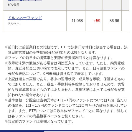
ビル毎月
ドルマネーファンド
11,068
+59
56.96
-
ドルマネ
※前日比は前営業日との比較です。ETFで決算日が休日に該当する場合は、決
算日前営業日の基準価額(分配落前)との比較となります。
※ファンドの前日比の騰落率と実際の投資者利回りとは異なります。
※表示桁未満の数値がある場合は四捨五入をしています。ただし、純資産総
額、直近分配金は切り捨てで表示しています。また、日々決算ファンドの
分配金表記について、0円未満は切り捨てで表示しています。
※上記は過去の実績であり、将来の運用状況、成果等を示唆、保証するもの
ではありません。また、税金・手数料等を控除しておりませんので、実質
的な投資成果を示すものではありません。運用状況によっては分配金が支
払われない場合があります。
※基準価額、分配金は当初元本が1口＝1円のファンドについては1万口当たり
の価額を、1口＝1万円のファンドについては1口当たりの価額を表示してい
ます。また、ETFについては口数単位がファンドごとに異なります。詳しく
は各ファンドの商品概要ページをご覧ください。
※設定前のファンドは空欄となっています。