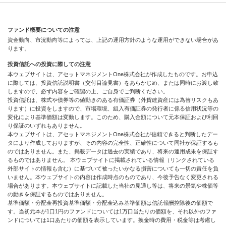
ファンド概要についての注意
資金動向、市況動向等によっては、上記の運用方針のような運用ができない場合があ
ります。
投資信託への投資に際しての注意
本ウェブサイトは、アセットマネジメントOne株式会社が作成したものです。お申込
に際しては、投資信託説明書（交付目論見書）をあらかじめ、または同時にお渡し致
しますので、必ず内容をご確認の上、ご自身でご判断ください。
投資信託は、株式や債券等の値動きのある有価証券（外貨建資産には為替リスクもあ
ります）に投資をしますので、市場環境、組入有価証券の発行者に係る信用状況等の
変化により基準価額は変動します。このため、購入金額について元本保証および利回
り保証のいずれもありません。
本ウェブサイトは、アセットマネジメントOne株式会社が信頼できると判断したデー
タにより作成しておりますが、その内容の完全性、正確性について同社が保証するも
のではありません。また、掲載データは過去の実績であり、将来の運用成果を保証す
るものではありません。 本ウェブサイトに掲載されている情報（リンクされている
外部サイトの情報も含む）に基づいて被ったいかなる損害についても一切の責任を負
いません。本ウェブサイトの内容は作成時点のものであり、今後予告なく変更される
場合があります。本ウェブサイトに記載した当社の見通し等は、将来の景気や株価等
の動きを保証するものではありません。
基準価額・分配金再投資基準価額・分配金込み基準価額は信託報酬控除後の価額で
す。当初元本が1口1円のファンドについては1万口当たりの価額を、それ以外のファ
ンドについては1口あたりの価額を表示しています。換金時の費用・税金等は考慮し