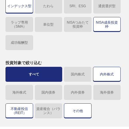
インデックス型
たわら
SRI、ESG
通貨選択型
ラップ専用
NISAつみたて
NISA成長投資
単位型
（SMA）
投資枠
枠
成功報酬型
投資対象で
絞り込む
すべて
国内株式
内外株式
海外株式
国内債券
内外債券
海外債券
不動産投信
資産複合（バラ
その他
（REIT）
ンス）