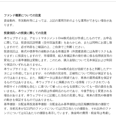
ファンド概要についての注意
資金動向、市況動向等によっては、上記の運用方針のような運用ができない場合があ
ります。
投資信託への投資に際しての注意
本ウェブサイトは、アセットマネジメントOne株式会社が作成したものです。お申込
に際しては、投資信託説明書（交付目論見書）をあらかじめ、または同時にお渡し致
しますので、必ず内容をご確認の上、ご自身でご判断ください。
投資信託は、株式や債券等の値動きのある有価証券（外貨建資産には為替リスクもあ
ります）に投資をしますので、市場環境、組入有価証券の発行者に係る信用状況等の
変化により基準価額は変動します。このため、購入金額について元本保証および利回
り保証のいずれもありません。
本ウェブサイトは、アセットマネジメントOne株式会社が信頼できると判断したデー
タにより作成しておりますが、その内容の完全性、正確性について同社が保証するも
のではありません。また、掲載データは過去の実績であり、将来の運用成果を保証す
るものではありません。 本ウェブサイトに掲載されている情報（リンクされている
外部サイトの情報も含む）に基づいて被ったいかなる損害についても一切の責任を負
いません。本ウェブサイトの内容は作成時点のものであり、今後予告なく変更される
場合があります。本ウェブサイトに記載した当社の見通し等は、将来の景気や株価等
の動きを保証するものではありません。
基準価額・分配金再投資基準価額・分配金込み基準価額は信託報酬控除後の価額で
す。当初元本が1口1円のファンドについては1万口当たりの価額を、それ以外のファ
ンドについては1口あたりの価額を表示しています。換金時の費用・税金等は考慮し