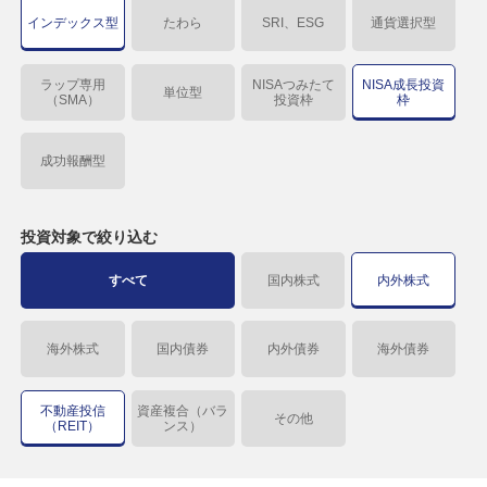
インデックス型
たわら
SRI、ESG
通貨選択型
ラップ専用
NISAつみたて
NISA成長投資
単位型
（SMA）
投資枠
枠
成功報酬型
投資対象で
絞り込む
すべて
国内株式
内外株式
海外株式
国内債券
内外債券
海外債券
不動産投信
資産複合（バラ
その他
（REIT）
ンス）