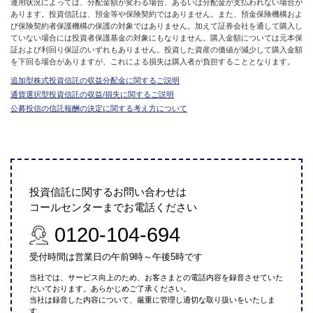
運用状況によっては、分配金額が変わる場合、あるいは分配金が支払われない場合が
あります。投資信託は、預金等や保険契約ではありません。また、預金保険機構およ
び保険契約者保護機構の保護の対象ではありません。加えて証券会社を通して購入し
ていない場合には投資者保護基金の対象にもなりません。購入金額については元本保
証および利回り保証のいずれもありません。投資した資産の価値が減少して購入金額
を下回る場合がありますが、これによる損失は購入者が負担することとなります。
追加型株式投資信託の収益分配金に関するご説明
通貨選択型投資信託の収益/損失に関するご説明
公募投信の信託報酬の決定に関する考え方について
投資信託に関するお問い合わせは
コールセンターまでお電話ください
0120-104-694
受付時間は営業日の午前9時～午後5時です
当社では、サービス向上のため、お客さまとの電話内容を録音させていた
だいております。あらかじめご了承ください。
当社は録音した内容について、厳重に管理し適切な取り扱いをいたしま
す。