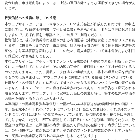
資金動向、市況動向等によっては、上記の運用方針のような運用ができない場合があ
ります。
投資信託への投資に際しての注意
本ウェブサイトは、アセットマネジメントOne株式会社が作成したものです。お申込
に際しては、投資信託説明書（交付目論見書）をあらかじめ、または同時にお渡し致
しますので、必ず内容をご確認の上、ご自身でご判断ください。
投資信託は、株式や債券等の値動きのある有価証券（外貨建資産には為替リスクもあ
ります）に投資をしますので、市場環境、組入有価証券の発行者に係る信用状況等の
変化により基準価額は変動します。このため、購入金額について元本保証および利回
り保証のいずれもありません。
本ウェブサイトは、アセットマネジメントOne株式会社が信頼できると判断したデー
タにより作成しておりますが、その内容の完全性、正確性について同社が保証するも
のではありません。また、掲載データは過去の実績であり、将来の運用成果を保証す
るものではありません。 本ウェブサイトに掲載されている情報（リンクされている
外部サイトの情報も含む）に基づいて被ったいかなる損害についても一切の責任を負
いません。本ウェブサイトの内容は作成時点のものであり、今後予告なく変更される
場合があります。本ウェブサイトに記載した当社の見通し等は、将来の景気や株価等
の動きを保証するものではありません。
基準価額・分配金再投資基準価額・分配金込み基準価額は信託報酬控除後の価額で
す。当初元本が1口1円のファンドについては1万口当たりの価額を、それ以外のファ
ンドについては1口あたりの価額を表示しています。換金時の費用・税金等は考慮し
ておりません。ただし、ETFの表記している口数については別途ご確認ください。分
配金の表示数値は、基準価額の表示口数当たり課税前の金額です。表示方法について
は、公社債投信は小数点第二位まで、その他のファンドは整数部のみとしているた
め、実際の分配金額と表示上の差異が生じることがあります。