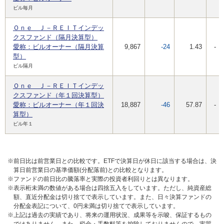
ビル毎月
Ｏｎｅ Ｊ－ＲＥＩＴインデッ
クスファンド（隔月決算型）
愛称：ビルオーナー（隔月決算
9,867
-24
1.43
-
型）
ビル隔月
Ｏｎｅ Ｊ－ＲＥＩＴインデッ
クスファンド（年１回決算型）
愛称：ビルオーナー（年１回決
18,887
-46
57.87
-
算型）
ビル年１
※前日比は前営業日との比較です。ETFで決算日が休日に該当する場合は、決
算日前営業日の基準価額(分配落前)との比較となります。
※ファンドの前日比の騰落率と実際の投資者利回りとは異なります。
※表示桁未満の数値がある場合は四捨五入をしています。ただし、純資産総
額、直近分配金は切り捨てで表示しています。また、日々決算ファンドの
分配金表記について、0円未満は切り捨てで表示しています。
※上記は過去の実績であり、将来の運用状況、成果等を示唆、保証するもの