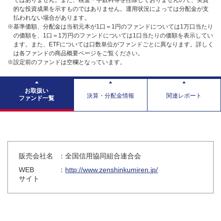
ではありません。また、税金・手数料等を控除しておりませんので、実質
的な投資成果を示すものではありません。運用状況によっては分配金が支
払われない場合があります。
※基準価額、分配金は当初元本が1口＝1円のファンドについては1万口当たり
の価額を、1口＝1万円のファンドについては1口当たりの価額を表示してい
ます。また、ETFについては口数単位がファンドごとに異なります。詳しく
は各ファンドの商品概要ページをご覧ください。
※設定前のファンドは空欄となっています。
お取扱い
決算・分配金情報
関連レポート
ファンド一覧
販売会社名
：全国信用協同組合連合会
WEB
：
http://www.zenshinkumiren.jp/
サイト