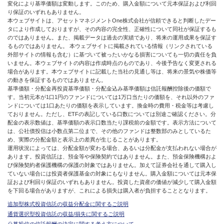
変化により基準価額は変動します。このため、購入金額について元本保証および利回
り保証のいずれもありません。
本ウェブサイトは、アセットマネジメントOne株式会社が信頼できると判断したデー
タにより作成しておりますが、その内容の完全性、正確性について同社が保証するも
のではありません。また、掲載データは過去の実績であり、将来の運用成果を保証す
るものではありません。 本ウェブサイトに掲載されている情報（リンクされている
外部サイトの情報も含む）に基づいて被ったいかなる損害についても一切の責任を負
いません。本ウェブサイトの内容は作成時点のものであり、今後予告なく変更される
場合があります。本ウェブサイトに記載した当社の見通し等は、将来の景気や株価等
の動きを保証するものではありません。
基準価額・分配金再投資基準価額・分配金込み基準価額は信託報酬控除後の価額で
す。当初元本が1口1円のファンドについては1万口当たりの価額を、それ以外のファ
ンドについては1口あたりの価額を表示しています。換金時の費用・税金等は考慮し
ておりません。ただし、ETFの表記している口数については別途ご確認ください。分
配金の表示数値は、基準価額の表示口数当たり課税前の金額です。表示方法について
は、公社債投信は小数点第二位まで、その他のファンドは整数部のみとしているた
め、実際の分配金額と表示上の差異が生じることがあります。
運用状況によっては、分配金額が変わる場合、あるいは分配金が支払われない場合が
あります。投資信託は、預金等や保険契約ではありません。また、預金保険機構およ
び保険契約者保護機構の保護の対象ではありません。加えて証券会社を通して購入し
ていない場合には投資者保護基金の対象にもなりません。購入金額については元本保
証および利回り保証のいずれもありません。投資した資産の価値が減少して購入金額
を下回る場合がありますが、これによる損失は購入者が負担することとなります。
追加型株式投資信託の収益分配金に関するご説明
通貨選択型投資信託の収益/損失に関するご説明
公募投信の信託報酬の決定に関する考え方について