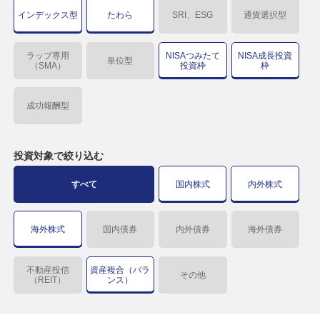
インデックス型
たわら
SRI、ESG
通貨選択型
ラップ専用
NISAつみたて
NISA成長投資
単位型
（SMA）
投資枠
枠
成功報酬型
投資対象で
絞り込む
すべて
国内株式
内外株式
海外株式
国内債券
内外債券
海外債券
不動産投信
資産複合（バラ
その他
（REIT）
ンス）