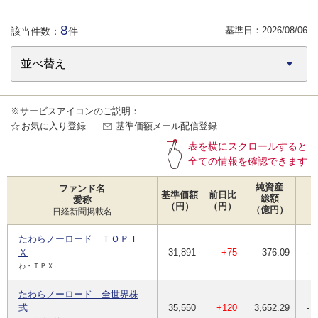
8
基準日：
2026/08/06
該当件数：
件
※サービスアイコンのご説明：
お気に入り登録
基準価額メール配信登録
表を横にスクロールすると
全ての情報を確認できます
純資産
ファンド名
基準価額
前日比
総額
愛称
（円）
（円）
（億円）
日経新聞掲載名
たわらノーロード ＴＯＰＩ
Ｘ
31,891
+75
376.09
-
わ・ＴＰＸ
たわらノーロード 全世界株
式
35,550
+120
3,652.29
-