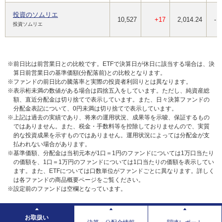
投資のソムリエ
10,527
+17
2,014.24
-
投資ソムリエ
※前日比は前営業日との比較です。ETFで決算日が休日に該当する場合は、決
算日前営業日の基準価額(分配落前)との比較となります。
※ファンドの前日比の騰落率と実際の投資者利回りとは異なります。
※表示桁未満の数値がある場合は四捨五入をしています。ただし、純資産総
額、直近分配金は切り捨てで表示しています。また、日々決算ファンドの
分配金表記について、0円未満は切り捨てで表示しています。
※上記は過去の実績であり、将来の運用状況、成果等を示唆、保証するもの
ではありません。また、税金・手数料等を控除しておりませんので、実質
的な投資成果を示すものではありません。運用状況によっては分配金が支
払われない場合があります。
※基準価額、分配金は当初元本が1口＝1円のファンドについては1万口当たり
の価額を、1口＝1万円のファンドについては1口当たりの価額を表示してい
ます。また、ETFについては口数単位がファンドごとに異なります。詳しく
は各ファンドの商品概要ページをご覧ください。
※設定前のファンドは空欄となっています。
お取扱い