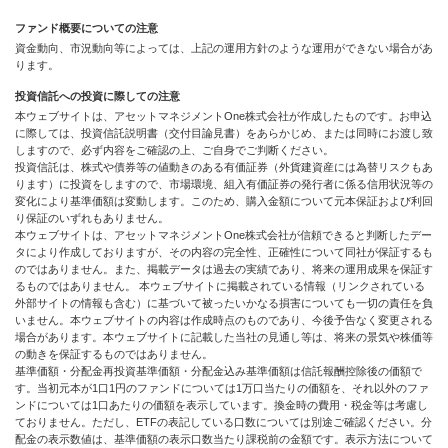
ファンド概要についての注意
資金動向、市況動向等によっては、上記の運用方針のような運用ができない場合があ
ります。
投資信託への投資に際しての注意
本ウェブサイトは、アセットマネジメントOne株式会社が作成したものです。お申込
に際しては、投資信託説明書（交付目論見書）をあらかじめ、または同時にお渡し致
しますので、必ず内容をご確認の上、ご自身でご判断ください。
投資信託は、株式や債券等の値動きのある有価証券（外貨建資産には為替リスクもあ
ります）に投資をしますので、市場環境、組入有価証券の発行者に係る信用状況等の
変化により基準価額は変動します。このため、購入金額について元本保証および利回
り保証のいずれもありません。
本ウェブサイトは、アセットマネジメントOne株式会社が信頼できると判断したデー
タにより作成しておりますが、その内容の完全性、正確性について同社が保証するも
のではありません。また、掲載データは過去の実績であり、将来の運用成果を保証す
るものではありません。 本ウェブサイトに掲載されている情報（リンクされている
外部サイトの情報も含む）に基づいて被ったいかなる損害についても一切の責任を負
いません。本ウェブサイトの内容は作成時点のものであり、今後予告なく変更される
場合があります。本ウェブサイトに記載した当社の見通し等は、将来の景気や株価等
の動きを保証するものではありません。
基準価額・分配金再投資基準価額・分配金込み基準価額は信託報酬控除後の価額で
す。当初元本が1口1円のファンドについては1万口当たりの価額を、それ以外のファ
ンドについては1口あたりの価額を表示しています。換金時の費用・税金等は考慮し
ておりません。ただし、ETFの表記している口数については別途ご確認ください。分
配金の表示数値は、基準価額の表示口数当たり課税前の金額です。表示方法について