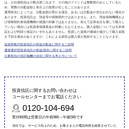
は、公社債投信は小数点第二位まで、その他のファンドは整数部のみとしているた
め、実際の分配金額と表示上の差異が生じることがあります。
運用状況によっては、分配金額が変わる場合、あるいは分配金が支払われない場合が
あります。投資信託は、預金等や保険契約ではありません。また、預金保険機構およ
び保険契約者保護機構の保護の対象ではありません。加えて証券会社を通して購入し
ていない場合には投資者保護基金の対象にもなりません。購入金額については元本保
証および利回り保証のいずれもありません。投資した資産の価値が減少して購入金額
を下回る場合がありますが、これによる損失は購入者が負担することとなります。
追加型株式投資信託の収益分配金に関するご説明
通貨選択型投資信託の収益/損失に関するご説明
公募投信の信託報酬の決定に関する考え方について
投資信託に関するお問い合わせは
コールセンターまでお電話ください
0120-104-694
受付時間は営業日の午前9時～午後5時です
当社では、サービス向上のため、お客さまとの電話内容を録音させていた