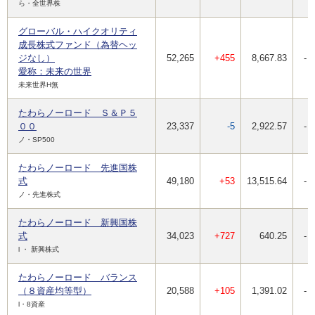
ら・全世界株
グローバル・ハイクオリティ
成長株式ファンド（為替ヘッ
ジなし）
52,265
+455
8,667.83
-
愛称：未来の世界
未来世界H無
たわらノーロード Ｓ＆Ｐ５
００
23,337
-5
2,922.57
-
ノ・SP500
たわらノーロード 先進国株
式
49,180
+53
13,515.64
-
ノ・先進株式
たわらノーロード 新興国株
式
34,023
+727
640.25
-
l ・ 新興株式
たわらノーロード バランス
（８資産均等型）
20,588
+105
1,391.02
-
l・8資産