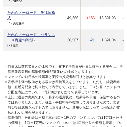
ノ・SP500
たわらノーロード 先進国株
式
49,366
+186
13,591.93
-
ノ・先進株式
たわらノーロード バランス
（８資産均等型）
20,567
-21
1,391.04
-
l・8資産
※前日比は前営業日との比較です。ETFで決算日が休日に該当する場合は、決
算日前営業日の基準価額(分配落前)との比較となります。
※ファンドの前日比の騰落率と実際の投資者利回りとは異なります。
※表示桁未満の数値がある場合は四捨五入をしています。ただし、純資産総
額、直近分配金は切り捨てで表示しています。また、日々決算ファンドの
分配金表記について、0円未満は切り捨てで表示しています。
※上記は過去の実績であり、将来の運用状況、成果等を示唆、保証するもの
ではありません。また、税金・手数料等を控除しておりませんので、実質
的な投資成果を示すものではありません。運用状況によっては分配金が支
払われない場合があります。
※基準価額、分配金は当初元本が1口＝1円のファンドについては1万口当たり
の価額を、1口＝1万円のファンドについては1口当たりの価額を表示してい