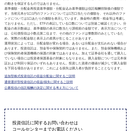
の動きを保証するものではありません。
基準価額・分配金再投資基準価額・分配金込み基準価額は信託報酬控除後の価額で
す。当初元本が1口1円のファンドについては1万口当たりの価額を、それ以外のファ
ンドについては1口あたりの価額を表示しています。換金時の費用・税金等は考慮し
ておりません。ただし、ETFの表記している口数については別途ご確認ください。分
配金の表示数値は、基準価額の表示口数当たり課税前の金額です。表示方法について
は、公社債投信は小数点第二位まで、その他のファンドは整数部のみとしているた
め、実際の分配金額と表示上の差異が生じることがあります。
運用状況によっては、分配金額が変わる場合、あるいは分配金が支払われない場合が
あります。投資信託は、預金等や保険契約ではありません。また、預金保険機構およ
び保険契約者保護機構の保護の対象ではありません。加えて証券会社を通して購入し
ていない場合には投資者保護基金の対象にもなりません。購入金額については元本保
証および利回り保証のいずれもありません。投資した資産の価値が減少して購入金額
を下回る場合がありますが、これによる損失は購入者が負担することとなります。
追加型株式投資信託の収益分配金に関するご説明
通貨選択型投資信託の収益/損失に関するご説明
公募投信の信託報酬の決定に関する考え方について
投資信託に関するお問い合わせは
コールセンターまでお電話ください