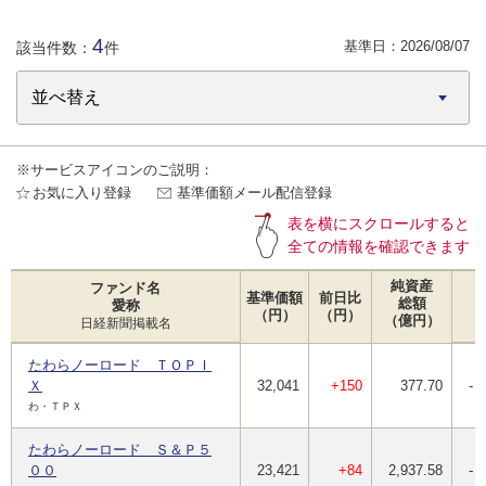
4
基準日：
2026/08/07
該当件数：
件
※サービスアイコンのご説明：
お気に入り登録
基準価額メール配信登録
表を横にスクロールすると
全ての情報を確認できます
純資産
ファンド名
基準価額
前日比
総額
愛称
（円）
（円）
（億円）
日経新聞掲載名
たわらノーロード ＴＯＰＩ
Ｘ
32,041
+150
377.70
-
わ・ＴＰＸ
たわらノーロード Ｓ＆Ｐ５
００
23,421
+84
2,937.58
-