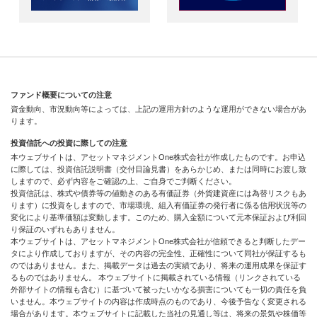
ファンド概要についての注意
資金動向、市況動向等によっては、上記の運用方針のような運用ができない場合があ
ります。
投資信託への投資に際しての注意
本ウェブサイトは、アセットマネジメントOne株式会社が作成したものです。お申込
に際しては、投資信託説明書（交付目論見書）をあらかじめ、または同時にお渡し致
しますので、必ず内容をご確認の上、ご自身でご判断ください。
投資信託は、株式や債券等の値動きのある有価証券（外貨建資産には為替リスクもあ
ります）に投資をしますので、市場環境、組入有価証券の発行者に係る信用状況等の
変化により基準価額は変動します。このため、購入金額について元本保証および利回
り保証のいずれもありません。
本ウェブサイトは、アセットマネジメントOne株式会社が信頼できると判断したデー
タにより作成しておりますが、その内容の完全性、正確性について同社が保証するも
のではありません。また、掲載データは過去の実績であり、将来の運用成果を保証す
るものではありません。 本ウェブサイトに掲載されている情報（リンクされている
外部サイトの情報も含む）に基づいて被ったいかなる損害についても一切の責任を負
いません。本ウェブサイトの内容は作成時点のものであり、今後予告なく変更される
場合があります。本ウェブサイトに記載した当社の見通し等は、将来の景気や株価等