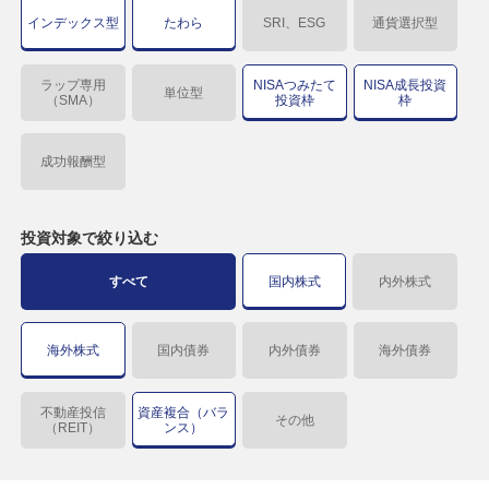
インデックス型
たわら
SRI、ESG
通貨選択型
ラップ専用
NISAつみたて
NISA成長投資
単位型
（SMA）
投資枠
枠
成功報酬型
投資対象で
絞り込む
すべて
国内株式
内外株式
海外株式
国内債券
内外債券
海外債券
不動産投信
資産複合（バラ
その他
（REIT）
ンス）