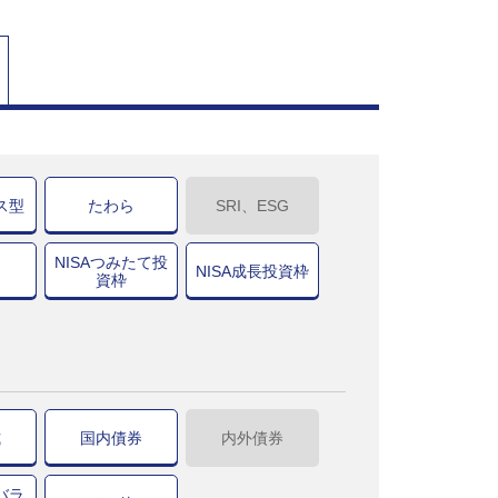
ス型
たわら
SRI、ESG
NISAつみたて投
NISA成長投資枠
資枠
式
国内債券
内外債券
バラ