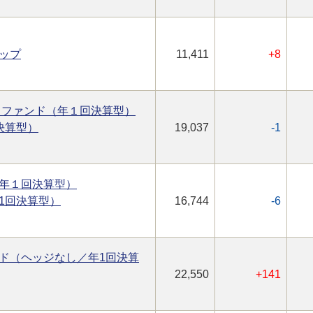
ップ
11,411
+8
スファンド（年１回決算型）
決算型）
19,037
-1
年１回決算型）
1回決算型）
16,744
-6
ド（ヘッジなし／年1回決算
22,550
+141