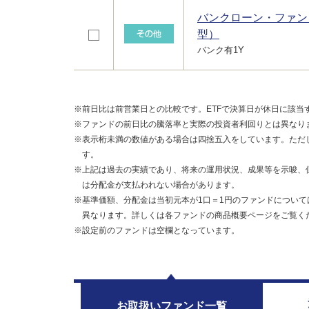
バンクローン・ファン
型）
バンク有1Y
※前日比は前営業日との比較です。ETFで決算日が休日に該当
※ファンドの前日比の騰落率と実際の投資者利回りとは異なり
※表示桁未満の数値がある場合は四捨五入をしています。ただ
す。
※上記は過去の実績であり、将来の運用状況、成果等を示唆、
は分配金が支払われない場合があります。
※基準価額、分配金は当初元本が1口＝1円のファンドについて
異なります。詳しくは各ファンドの商品概要ページをご覧く
※設定前のファンドは空欄となっています。
お取扱い
ファンド一覧