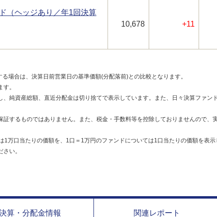
ド（ヘッジあり／年1回決算
10,678
+11
する場合は、決算日前営業日の基準価額(分配落前)との比較となります。
ます。
し、純資産総額、直近分配金は切り捨てで表示しています。また、日々決算ファンド
保証するものではありません。また、税金・手数料等を控除しておりませんので、
は1万口当たりの価額を、1口＝1万円のファンドについては1口当たりの価額を表示
ださい。
決算・分配金情報
関連レポート