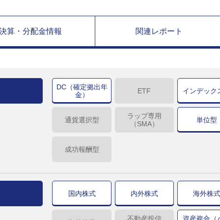
決算・分配金情報
関連レポート
DC（確定拠出年
ETF
インデック
金）
ラップ専用
通貨選択型
単位型
（SMA）
成功報酬型
国内株式
内外株式
海外株
不動産投信
資産複合（