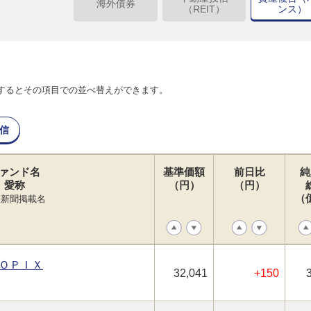
海外債券
（REIT）
ンス）
するとその項目での並べ替えができます。
信
ァンド名
基準価額
前日比
純
愛称
（円）
（円）
（
経新聞掲載名
ＯＰＩＸ
32,041
+150