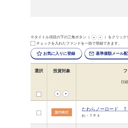
※タイトル項目の下の三角ボタン（
）をクリック
チェックを入れたファンドを一括で登録できます。
お気に入りに
登録
基準価額
メール配
選択
投資対象
フ
日
たわらノーロード Ｔ
わ・ＴＰＸ