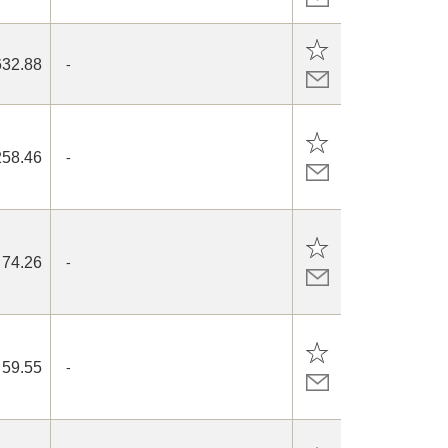
632.88
-
258.46
-
74.26
-
59.55
-