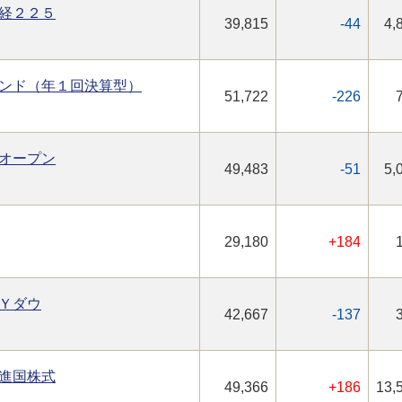
経２２５
39,815
-44
4,
ンド（年１回決算型）
51,722
-226
オープン
49,483
-51
5,
29,180
+184
Ｙダウ
42,667
-137
進国株式
49,366
+186
13,