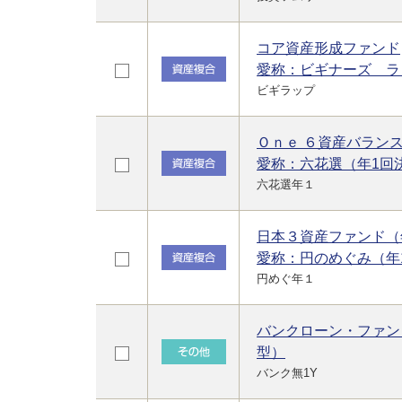
コア資産形成ファンド
愛称：ビギナーズ ラ
ビギラップ
Ｏｎｅ ６資産バラン
愛称：六花選（年1回
六花選年１
日本３資産ファンド（
愛称：円のめぐみ（年
円めぐ年１
バンクローン・ファン
型）
バンク無1Y