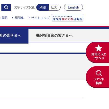
拡大
English
文字サイズ変更
標準
ご質問
用語集
サイトマップ
社
の皆さまへ
機関投資家
の皆さまへ