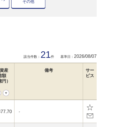
その他
21
2026/08/07
該当件数：
件
基準日：
資産
備考
サー
総額
ビス
億円）
377.70
-