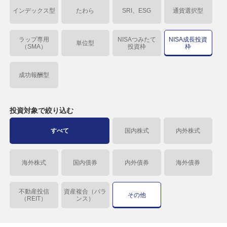
インデックス型
たわら
SRI、ESG
通貨選択型
ラップ専用
NISAつみたて
NISA成長投資
単位型
（SMA）
投資枠
枠
成功報酬型
投資対象で
絞り込む
すべて
国内株式
内外株式
海外株式
国内債券
内外債券
海外債券
不動産投信
資産複合（バラ
その他
（REIT）
ンス）