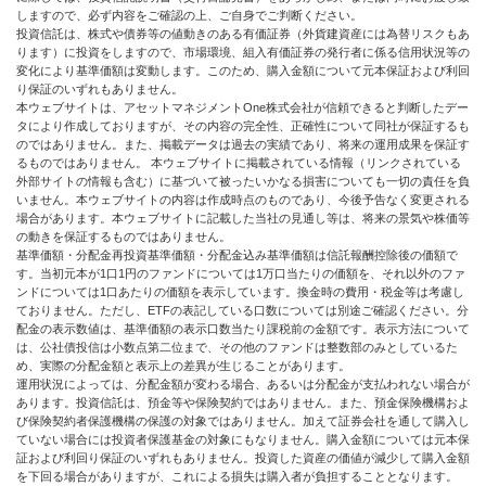
しますので、必ず内容をご確認の上、ご自身でご判断ください。
投資信託は、株式や債券等の値動きのある有価証券（外貨建資産には為替リスクもあ
ります）に投資をしますので、市場環境、組入有価証券の発行者に係る信用状況等の
変化により基準価額は変動します。このため、購入金額について元本保証および利回
り保証のいずれもありません。
本ウェブサイトは、アセットマネジメントOne株式会社が信頼できると判断したデー
タにより作成しておりますが、その内容の完全性、正確性について同社が保証するも
のではありません。また、掲載データは過去の実績であり、将来の運用成果を保証す
るものではありません。 本ウェブサイトに掲載されている情報（リンクされている
外部サイトの情報も含む）に基づいて被ったいかなる損害についても一切の責任を負
いません。本ウェブサイトの内容は作成時点のものであり、今後予告なく変更される
場合があります。本ウェブサイトに記載した当社の見通し等は、将来の景気や株価等
の動きを保証するものではありません。
基準価額・分配金再投資基準価額・分配金込み基準価額は信託報酬控除後の価額で
す。当初元本が1口1円のファンドについては1万口当たりの価額を、それ以外のファ
ンドについては1口あたりの価額を表示しています。換金時の費用・税金等は考慮し
ておりません。ただし、ETFの表記している口数については別途ご確認ください。分
配金の表示数値は、基準価額の表示口数当たり課税前の金額です。表示方法について
は、公社債投信は小数点第二位まで、その他のファンドは整数部のみとしているた
め、実際の分配金額と表示上の差異が生じることがあります。
運用状況によっては、分配金額が変わる場合、あるいは分配金が支払われない場合が
あります。投資信託は、預金等や保険契約ではありません。また、預金保険機構およ
び保険契約者保護機構の保護の対象ではありません。加えて証券会社を通して購入し
ていない場合には投資者保護基金の対象にもなりません。購入金額については元本保
証および利回り保証のいずれもありません。投資した資産の価値が減少して購入金額
を下回る場合がありますが、これによる損失は購入者が負担することとなります。