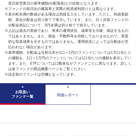
算日前営業日の基準価額(分配落前)との比較となります。
※ファンドの前日比の騰落率と実際の投資者利回りとは異なります。
※表示桁未満の数値がある場合は四捨五入をしています。ただし、純資産総
額、直近分配金は切り捨てで表示しています。また、日々決算ファンドの
分配金表記について、0円未満は切り捨てで表示しています。
※上記は過去の実績であり、将来の運用状況、成果等を示唆、保証するもの
ではありません。また、税金・手数料等を控除しておりませんので、実質
的な投資成果を示すものではありません。運用状況によっては分配金が支
払われない場合があります。
※基準価額、分配金は当初元本が1口＝1円のファンドについては1万口当たり
の価額を、1口＝1万円のファンドについては1口当たりの価額を表示してい
ます。また、ETFについては口数単位がファンドごとに異なります。詳しく
は各ファンドの商品概要ページをご覧ください。
※設定前のファンドは空欄となっています。
お取扱い
関連レポート
ファンド一覧