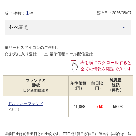
1
基準日：
2026/08/07
該当件数：
件
※サービスアイコンのご説明：
お気に入り登録
基準価額メール配信登録
表を横にスクロールすると
全ての情報を確認できます
純資産
ファンド名
基準価額
前日比
総額
愛称
（円）
（円）
（億円）
日経新聞掲載名
ドルマネーファンド
11,068
+59
56.96
-
ドルマネ
※前日比は前営業日との比較です。ETFで決算日が休日に該当する場合は、決