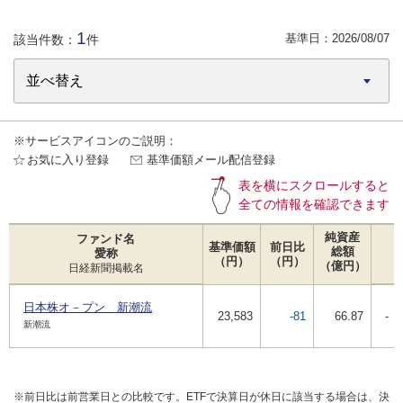
1
基準日：
2026/08/07
該当件数：
件
※サービスアイコンのご説明：
お気に入り登録
基準価額メール配信登録
表を横にスクロールすると
全ての情報を確認できます
純資産
ファンド名
基準価額
前日比
総額
愛称
（円）
（円）
（億円）
日経新聞掲載名
日本株オ－プン 新潮流
23,583
-81
66.87
-
新潮流
※前日比は前営業日との比較です。ETFで決算日が休日に該当する場合は、決