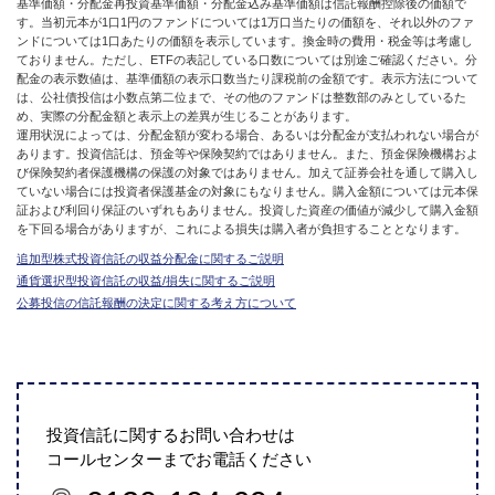
基準価額・分配金再投資基準価額・分配金込み基準価額は信託報酬控除後の価額で
す。当初元本が1口1円のファンドについては1万口当たりの価額を、それ以外のファ
ンドについては1口あたりの価額を表示しています。換金時の費用・税金等は考慮し
ておりません。ただし、ETFの表記している口数については別途ご確認ください。分
配金の表示数値は、基準価額の表示口数当たり課税前の金額です。表示方法について
は、公社債投信は小数点第二位まで、その他のファンドは整数部のみとしているた
め、実際の分配金額と表示上の差異が生じることがあります。
運用状況によっては、分配金額が変わる場合、あるいは分配金が支払われない場合が
あります。投資信託は、預金等や保険契約ではありません。また、預金保険機構およ
び保険契約者保護機構の保護の対象ではありません。加えて証券会社を通して購入し
ていない場合には投資者保護基金の対象にもなりません。購入金額については元本保
証および利回り保証のいずれもありません。投資した資産の価値が減少して購入金額
を下回る場合がありますが、これによる損失は購入者が負担することとなります。
追加型株式投資信託の収益分配金に関するご説明
通貨選択型投資信託の収益/損失に関するご説明
公募投信の信託報酬の決定に関する考え方について
投資信託に関するお問い合わせは
コールセンターまでお電話ください