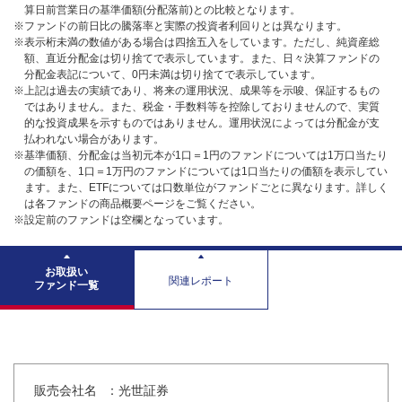
算日前営業日の基準価額(分配落前)との比較となります。
※ファンドの前日比の騰落率と実際の投資者利回りとは異なります。
※表示桁未満の数値がある場合は四捨五入をしています。ただし、純資産総
額、直近分配金は切り捨てで表示しています。また、日々決算ファンドの
分配金表記について、0円未満は切り捨てで表示しています。
※上記は過去の実績であり、将来の運用状況、成果等を示唆、保証するもの
ではありません。また、税金・手数料等を控除しておりませんので、実質
的な投資成果を示すものではありません。運用状況によっては分配金が支
払われない場合があります。
※基準価額、分配金は当初元本が1口＝1円のファンドについては1万口当たり
の価額を、1口＝1万円のファンドについては1口当たりの価額を表示してい
ます。また、ETFについては口数単位がファンドごとに異なります。詳しく
は各ファンドの商品概要ページをご覧ください。
※設定前のファンドは空欄となっています。
お取扱い
関連レポート
ファンド一覧
販売会社名
：光世証券