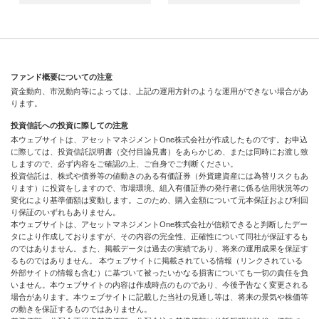
ファンド概要についての注意
資金動向、市況動向等によっては、上記の運用方針のような運用ができない場合があ
ります。
投資信託への投資に際しての注意
本ウェブサイトは、アセットマネジメントOne株式会社が作成したものです。お申込
に際しては、投資信託説明書（交付目論見書）をあらかじめ、または同時にお渡し致
しますので、必ず内容をご確認の上、ご自身でご判断ください。
投資信託は、株式や債券等の値動きのある有価証券（外貨建資産には為替リスクもあ
ります）に投資をしますので、市場環境、組入有価証券の発行者に係る信用状況等の
変化により基準価額は変動します。このため、購入金額について元本保証および利回
り保証のいずれもありません。
本ウェブサイトは、アセットマネジメントOne株式会社が信頼できると判断したデー
タにより作成しておりますが、その内容の完全性、正確性について同社が保証するも
のではありません。また、掲載データは過去の実績であり、将来の運用成果を保証す
るものではありません。 本ウェブサイトに掲載されている情報（リンクされている
外部サイトの情報も含む）に基づいて被ったいかなる損害についても一切の責任を負
いません。本ウェブサイトの内容は作成時点のものであり、今後予告なく変更される
場合があります。本ウェブサイトに記載した当社の見通し等は、将来の景気や株価等
の動きを保証するものではありません。