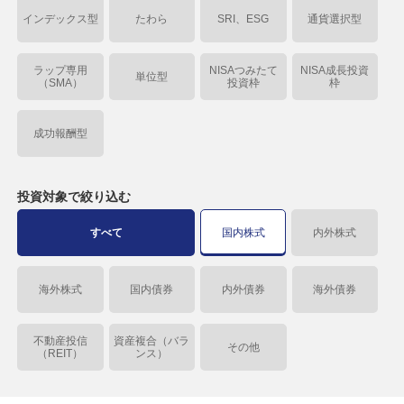
インデックス型
たわら
SRI、ESG
通貨選択型
ラップ専用
NISAつみたて
NISA成長投資
単位型
（SMA）
投資枠
枠
成功報酬型
投資対象で
絞り込む
すべて
国内株式
内外株式
海外株式
国内債券
内外債券
海外債券
不動産投信
資産複合（バラ
その他
（REIT）
ンス）