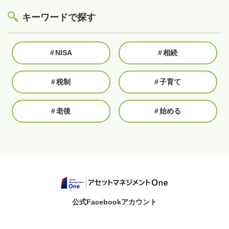
キーワードで探す
#
NISA
#
相続
#
税制
#
子育て
#
老後
#
始める
公式Facebookアカウント