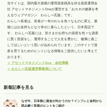
当サイトは、国内最大規模の運用資産残高を誇る資産運用会
社 アセットマネジメントOneが運営する「おカネの健康を考
えるウェブマガジン わらしべ瓦版」です。
わらしべ長者は、若者が一本のわらを色々なものに変え、最
後にはお金持ちとなり幸せに暮らしたという、日本昔話で
す。 わらしべ瓦版には、皆さまがお持ちの資産を色々な資産
に賢く投資をし、運用することで人生を豊かに、健康に過ご
してほしいという思いが込められています。このサイトで資
産を育てるためのヒントになる情報をご提供したいと考えて
おります。
＞
アセットマネジメントOne 会社情報
＞
わらしべ瓦版運営事務局について
新着記事を見る
なぜ今、日本株に資金が向かうのか？インフレと金利から
読み解く投資のヒントをご紹介