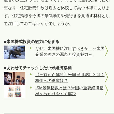
重なり、住宅販売件数は過去と比較して高い水準にありま
す。住宅指標を今後の景気動向や先行きを見通す材料とし
て注目してみてはいかがでしょうか。
■米国株式投資の魅力にせまる
なぜ、米国株に注目すべきか ～米国
企業の強さの源泉と投資魅力～
■あわせてチェックしたい米経済指標
【ゼロから解説】米国雇用統計とは？
株価への影響は？
ISM景気指数とは？米国の重要経済指
標を分かりやすく解説