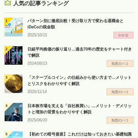
人気の記事ランキング
パターン別に徹底比較！受け取り方で変わる退職金と
iDeCoの税金額
2025/10/15
かかる
日経平均株価の振り返り…過去70年の歴史をチャート付き
で解説
2024/08/23
知恵のハコ
「ステーブルコイン」の仕組みから使い方まで…メリット
とリスクをわかりやすく解説
2025/11/14
知恵のハコ
日本株市場を支える「自社株買い」…メリット・デメリッ
トと増加の背景をわかりやすく解説
2025/06/20
知恵のハコ
【初めての暗号資産】これだけは知っておきたい基礎知識