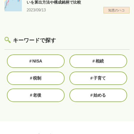
いを算出方法や構成銘柄で比較
2023/09/13
知恵のハコ
キーワードで探す
#
NISA
#
相続
#
税制
#
子育て
#
老後
#
始める