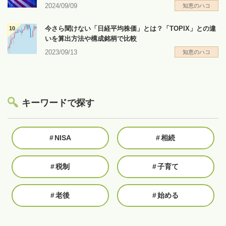
2024/09/09
知恵のハコ
今さら聞けない「日経平均株価」とは？「TOPIX」との違
いを算出方法や構成銘柄で比較
2023/09/13
知恵のハコ
キーワードで探す
#
NISA
#
相続
#
税制
#
子育て
#
老後
#
始める