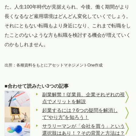
た。人生100年時代が見据えられ、今後、働く期間がより
長くなるなど雇用環境はどんどん変化していくでしょう。
それにともない転職もより身近になり、これまで転職をし
たことのないような方も転職を検討する機会が増えていく
のかもしれません。
出所：各種資料をもとにアセットマネジメントOne作成
■合わせて読みたい3つの記事
副業解禁！従業員、企業それぞれの視
点でメリットを解説
起業するには？6つの疑問を解消し
て“やり方”を知ろう！
サラリーマンが「会社を買う」という
選択肢はあり！？その背景と方法は？