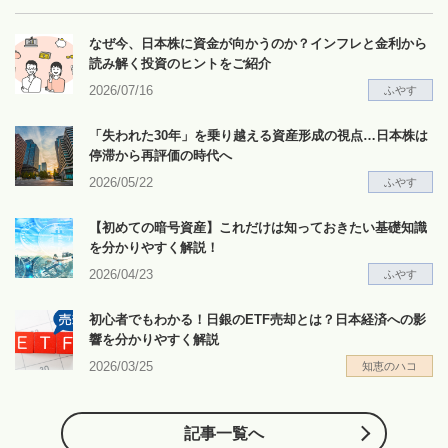
なぜ今、日本株に資金が向かうのか？インフレと金利から
読み解く投資のヒントをご紹介
2026/07/16
ふやす
「失われた30年」を乗り越える資産形成の視点…日本株は
停滞から再評価の時代へ
2026/05/22
ふやす
【初めての暗号資産】これだけは知っておきたい基礎知識
を分かりやすく解説！
2026/04/23
ふやす
初心者でもわかる！日銀のETF売却とは？日本経済への影
響を分かりやすく解説
2026/03/25
知恵のハコ
記事一覧へ