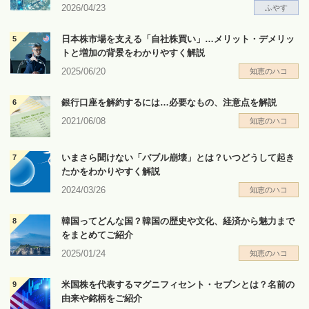
2026/04/23
ふやす
日本株市場を支える「自社株買い」…メリット・デメリッ
トと増加の背景をわかりやすく解説
2025/06/20
知恵のハコ
銀行口座を解約するには…必要なもの、注意点を解説
2021/06/08
知恵のハコ
いまさら聞けない「バブル崩壊」とは？いつどうして起き
たかをわかりやすく解説
2024/03/26
知恵のハコ
韓国ってどんな国？韓国の歴史や文化、経済から魅力まで
をまとめてご紹介
2025/01/24
知恵のハコ
米国株を代表するマグニフィセント・セブンとは？名前の
由来や銘柄をご紹介