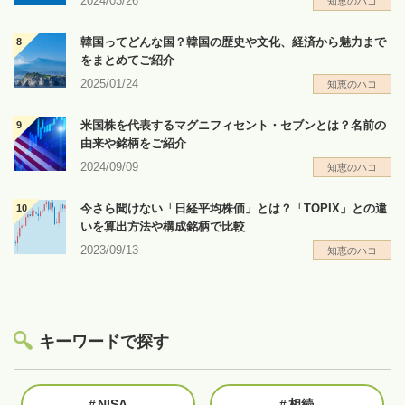
2024/03/26
知恵のハコ
韓国ってどんな国？韓国の歴史や文化、経済から魅力まで
をまとめてご紹介
2025/01/24
知恵のハコ
米国株を代表するマグニフィセント・セブンとは？名前の
由来や銘柄をご紹介
2024/09/09
知恵のハコ
今さら聞けない「日経平均株価」とは？「TOPIX」との違
いを算出方法や構成銘柄で比較
2023/09/13
知恵のハコ
キーワードで探す
#
NISA
#
相続