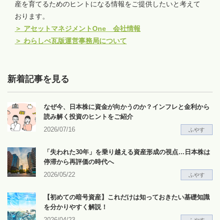
産を育てるためのヒントになる情報をご提供したいと考えて
おります。
＞
アセットマネジメントOne 会社情報
＞
わらしべ瓦版運営事務局について
新着記事を見る
なぜ今、日本株に資金が向かうのか？インフレと金利から
読み解く投資のヒントをご紹介
2026/07/16
ふやす
「失われた30年」を乗り越える資産形成の視点…日本株は
停滞から再評価の時代へ
2026/05/22
ふやす
【初めての暗号資産】これだけは知っておきたい基礎知識
を分かりやすく解説！
2026/04/23
ふやす