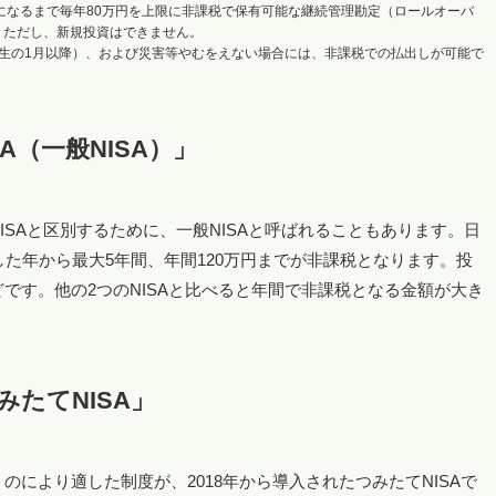
歳になるまで毎年80万円を上限に非課税で保有可能な継続管理勘定（ロールオーバ
す。ただし、新規投資はできません。
3年生の1月以降）、および災害等やむをえない場合には、非課税での払出しが可能で
A（一般NISA）」
のNISAと区別するために、一般NISAと呼ばれることもあります。日
した年から最大5年間、年間120万円までが非課税となります。投
です。他の2つのNISAと比べると年間で非課税となる金額が大き
たてNISA」
により適した制度が、2018年から導入されたつみたてNISAで