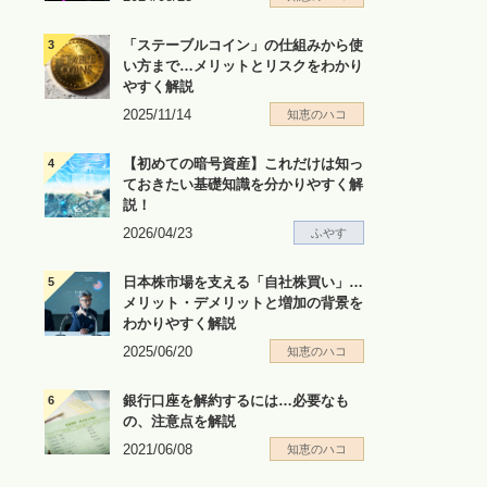
「ステーブルコイン」の仕組みから使
い方まで…メリットとリスクをわかり
やすく解説
2025/11/14
知恵のハコ
【初めての暗号資産】これだけは知っ
ておきたい基礎知識を分かりやすく解
説！
2026/04/23
ふやす
日本株市場を支える「自社株買い」…
メリット・デメリットと増加の背景を
わかりやすく解説
2025/06/20
知恵のハコ
銀行口座を解約するには…必要なも
の、注意点を解説
2021/06/08
知恵のハコ