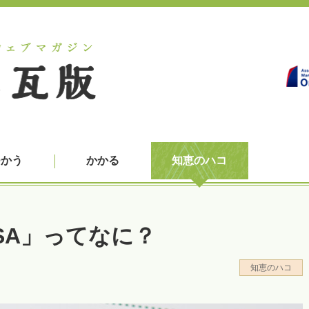
つかう
かかる
知恵のハコ
SA」ってなに？
知恵のハコ