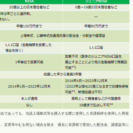
場合であっても、当該上場株式等を購入する際に使用した非課税枠を使用した再投
は、災害等やむを得ない場合を除き、過去に非課税で受領した配当金、譲渡益等に