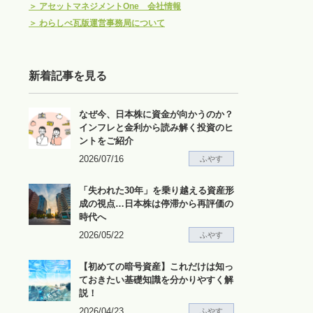
＞
アセットマネジメントOne 会社情報
＞
わらしべ瓦版運営事務局について
新着記事を見る
なぜ今、日本株に資金が向かうのか？
インフレと金利から読み解く投資のヒ
ントをご紹介
2026/07/16
ふやす
「失われた30年」を乗り越える資産形
成の視点…日本株は停滞から再評価の
時代へ
2026/05/22
ふやす
【初めての暗号資産】これだけは知っ
ておきたい基礎知識を分かりやすく解
説！
2026/04/23
ふやす