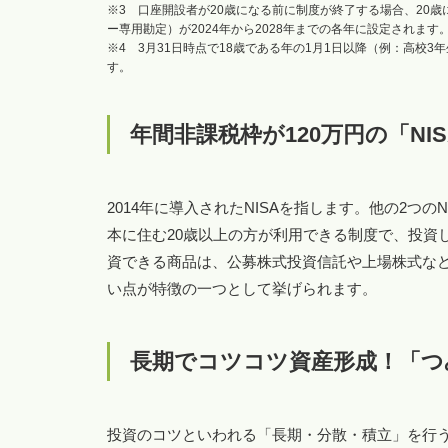
※3 口座開設者が20歳になる前に制度が終了する場合、20
ー専用勘定）が2024年から2028年までの各年に設定されま
※4 3月31日時点で18歳である年の1月1日以降（例：高校
す。
年間非課税枠が120万円の「NIS
2014年に導入されたNISAを指します。他の2つ
本に住む20歳以上の方が利用できる制度で、投資
資できる商品は、公募株式投資信託や上場株式など
い点が特徴の一つとして挙げられます。
長期でコツコツ資産形成！「つみ
投資のコツといわれる「長期・分散・積立」を行うの