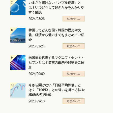
いまさら聞けない「バブル崩壊」と
は？いつどうして起きたかをわかりや
すく解説
2024/03/26
知恵のハコ
韓国ってどんな国？韓国の歴史や文
化、経済から魅力までをまとめてご紹
介
2025/01/24
知恵のハコ
米国株を代表するマグニフィセント・
セブンとは？名前の由来や銘柄をご紹
介
2024/09/09
知恵のハコ
今さら聞けない「日経平均株価」と
は？「TOPIX」との違いを算出方法や
構成銘柄で比較
2023/09/13
知恵のハコ