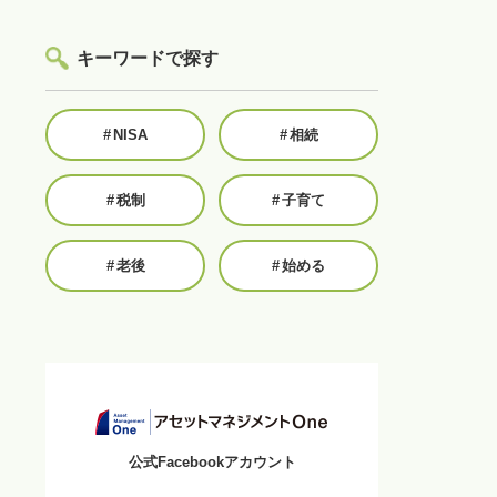
キーワードで探す
#
NISA
#
相続
#
税制
#
子育て
#
老後
#
始める
公式Facebookアカウント